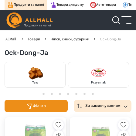
Продукти та напої
Товари для дому
Автотовари
Техн
Продукти та напої
AllMall
Товари
Чіпси, снеки, сухарики
Ock-Dong-Ja
Ock-Dong-Ja
Yaw
Przysmak
За замовчуванням
Фільтр