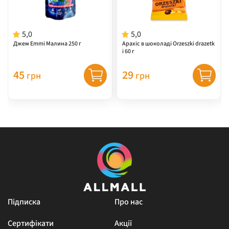
5,0
5,0
Джем Emmi Малина 250 г
Арахіс в шоколаді Orzeszki drazetk
i 60 г
45
29
грн
грн
Підписка
Про нас
Сертифікати
Акції