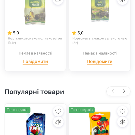
5,0
5,0
Норі снек зі смаком оливкової ол
Норі снек зі смаком зеленого чаю
ії (4г)
(5г)
Немає в наявності
Немає в наявності
Повідомити
Повідомити
Популярні товари
Топ продажів
Топ продажів