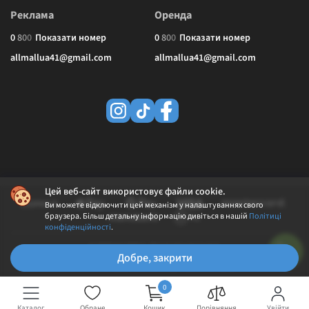
Реклама
Оренда
0
8
0
0
Показати номер
0
8
0
0
Показати номер
allmallua41@gmail.com
allmallua41@gmail.com
Цей веб-сайт використовує файли cookie.
Ви можете відключити цей механізм у налаштуваннях свого
браузера. Більш детальну інформацію дивіться в нашій
Політиці
конфіденційності
.
© 2026 ALLMALL. Всі права захищені.
Добре, закрити
Політика конфіденційності
Публічна оферта
0
Каталог
Обране
Кошик
Порівняння
Увійти