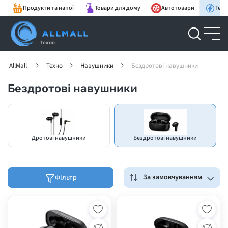
Продукти та напої
Товари для дому
Автотовари
Техн
Техно
AllMall
Техно
Навушники
Бездротові навушники
Бездротові навушники
Дротові навушники
Бездротові навушники
За замовчуванням
Фільтр