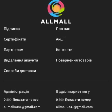
Підписка
Про нас
Сертифікати
Акції
Партнерам
Контакти
Видалення акаунта
Повернення товарів
Способи доставки
Адміністрація
Відділ маркетингу
0
8
0
0
Показати номер
0
8
0
0
Показати номер
allmallua41@gmail.com
allmallua41@gmail.com