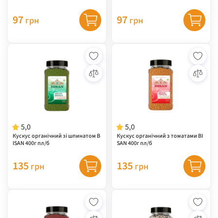
97
97
грн
грн
5,0
5,0
Кускус органічний зі шпинатом B
Кускус органічний з томатами BI
ISAN 400г пл/б
SAN 400г пл/б
135
135
грн
грн