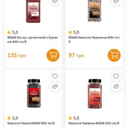
5,0
5,0
BISAN Кускус органічний з буряк
BISAN Квасоля Чорноока 400г пл/
ом 400г пл/б
б
135
97
грн
грн
5,0
5,0
Квасоля Чорна BISAN 400г пл/б
Квасоля Червона BISAN 350г пл/б