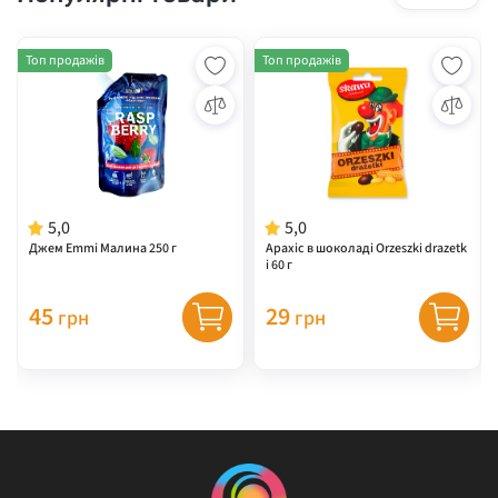
Топ продажів
Топ продажів
5,0
5,0
Джем Emmi Малина 250 г
Арахіс в шоколаді Orzeszki drazetk
i 60 г
45
29
грн
грн