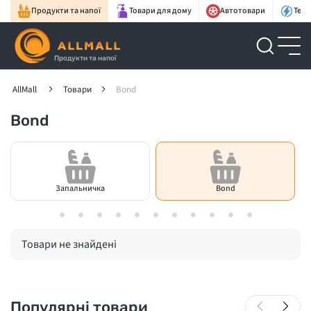
Продукти та напої
Товари для дому
Автотовари
Техн
Продукти та напої
AllMall
Товари
Bond
Bond
Запальничка
Bond
Товари не знайдені
Популярні товари