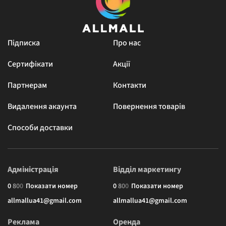
Підписка
Про нас
Сертифікати
Акції
Партнерам
Контакти
Видалення акаунта
Повернення товарів
Способи доставки
Адміністрація
Відділ маркетингу
0
8
0
0
Показати номер
0
8
0
0
Показати номер
allmallua41@gmail.com
allmallua41@gmail.com
Реклама
Оренда