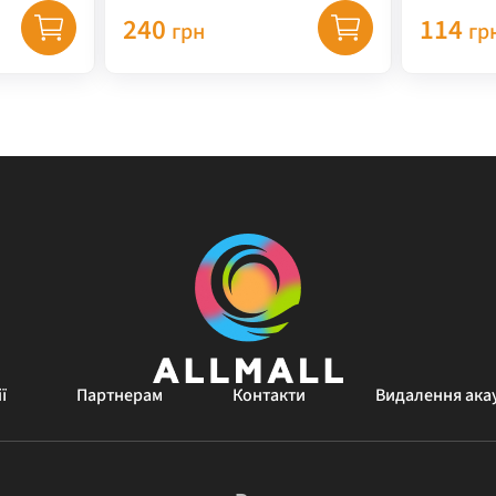
67 г
240
114
грн
гр
ї
Партнерам
Контакти
Видалення ака