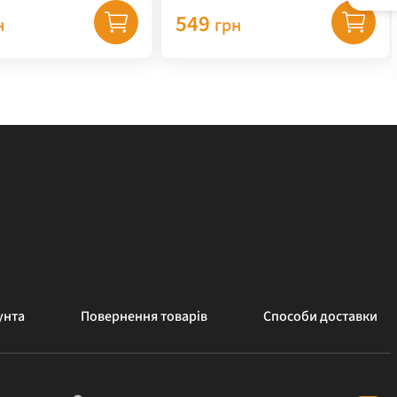
549
н
грн
унта
Повернення товарів
Способи доставки