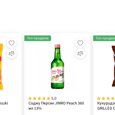
Топ продажів
Топ продаж
5,0
eszki
Соджу Персик JINRO Peach 360
Кукурудз
мл 13%
GRILLED 
(кукуруд