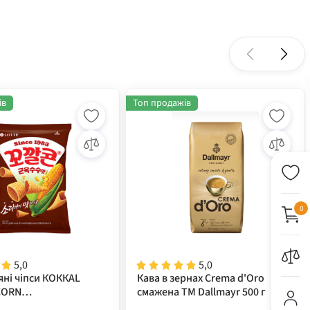
ів
Топ продажів
0
5,0
5,0
яні чіпси КОККАL
Кава в зернах Crema d'Oro
CORN
смажена ТМ Dallmayr 500 г
за+гриль) TM "LOTTE"