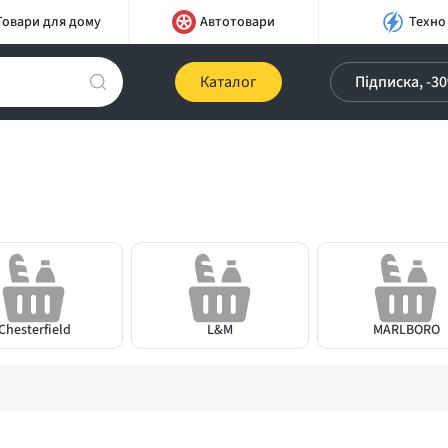
Товари для дому
Автотовари
Техно
Каталог
Підписка, -3
Chesterfield
L&M
MARLBORO