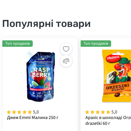
Популярні товари
Топ продажів
Топ продажів
5,0
5,0
Джем Emmi Малина 250 г
Арахіс в шоколаді Orz
drazetki 60 г