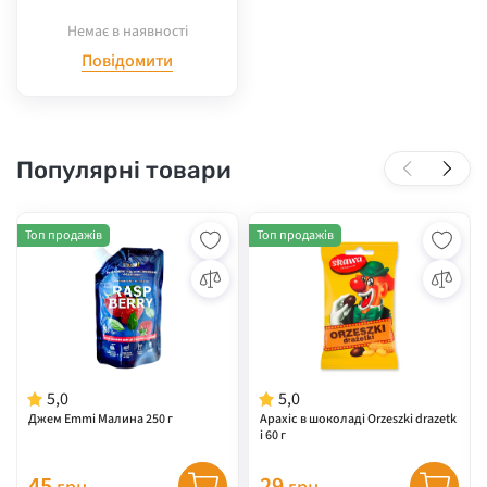
Немає в наявності
Повідомити
Популярні товари
Топ продажів
Топ продажів
5,0
5,0
Джем Emmi Малина 250 г
Арахіс в шоколаді Orzeszki drazetk
i 60 г
45
29