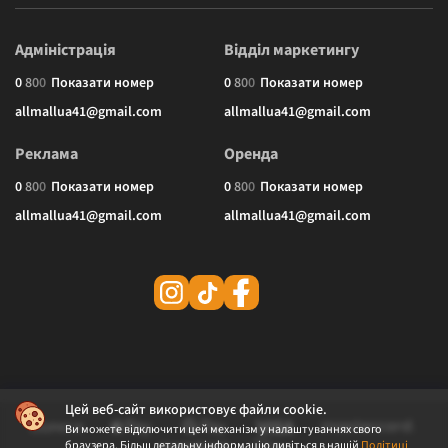
Адміністрація
Відділ маркетингу
0
8
0
0
Показати номер
0
8
0
0
Показати номер
allmallua41@gmail.com
allmallua41@gmail.com
Реклама
Оренда
0
8
0
0
Показати номер
0
8
0
0
Показати номер
allmallua41@gmail.com
allmallua41@gmail.com
Цей веб-сайт використовує файли cookie.
Ви можете відключити цей механізм у налаштуваннях свого
браузера. Більш детальну інформацію дивіться в нашій
Політиці