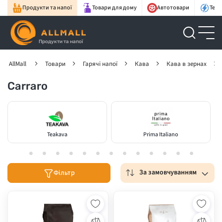
Продукти та напої
Товари для дому
Автотовари
Техн
Продукти та напої
AllMall
Товари
Гарячі напої
Кава
Кава в зернах
Carraro
Teakava
Prima Italiano
За замовчуванням
Фільтр