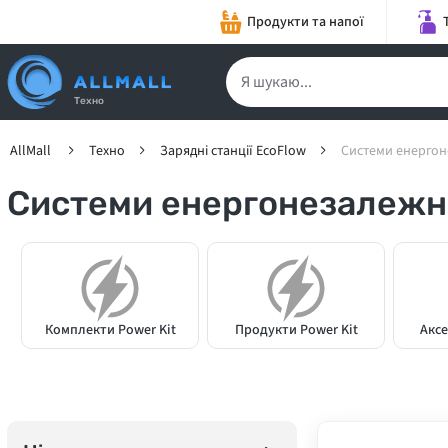
Продукти та напої
Техно
AllMall
Техно
Зарядні станції EcoFlow
Cистеми енергон
Cистеми енергонезалежно
Комплекти Power Kit
Продукти Power Kit
Аксе