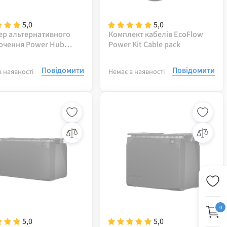
5,0
5,0
ер альтернативного
Комплект кабелів EcoFlow
ючення Power Hub
Power Kit Cable pack
ator Charge Adapter
Повідомити
Повідомити
в наявності
Немає в наявності
0
5,0
5,0