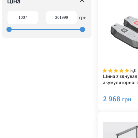
Ціна
—
грн
5,0
Шина з'єднувал
акумуляторноі 
EcoFlow Power K
2 968
грн