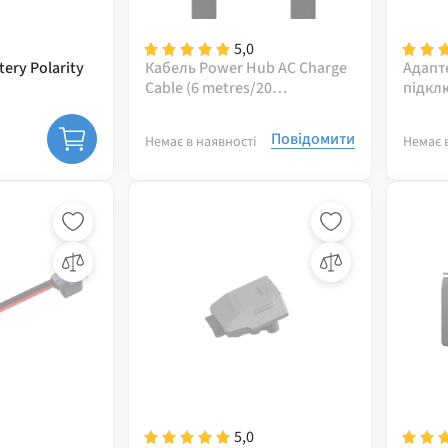
5,0
ery Polarity
Кабель Power Hub AC Charge
Адапт
Cable (6 metres/20
підкл
feet/10AWG)
Altern
Повідомити
Немає в наявності
Немає 
5,0