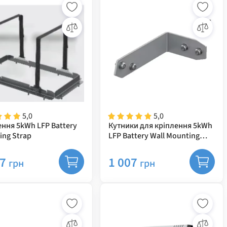
5,0
5,0
ення 5kWh LFP Battery
Кутники для кріплення 5kWh
ing Strap
LFP Battery Wall Mounting
Clamp
97
1 007
грн
грн