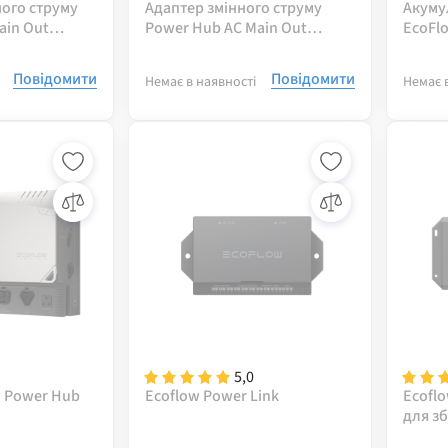
ного струму
Адаптер змінного струму
Акуму
ain Out
Power Hub AC Main Out
EcoFlo
Adapter
Повідомити
Повідомити
Немає в наявності
Немає 
5,0
w Power Hub
Ecoflow Power Link
Ecoflo
для з