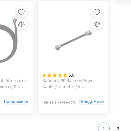
5,0
b Alternator
Кабель LFP Battery Power
metres/20
Cable (1.5 metre / 5
feet/4AWG)
Повідомити
Повідомити
Немає в наявності
1
2