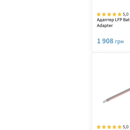
5,0
Адаптер LFP Batt
Adapter
1 908
грн
5,0