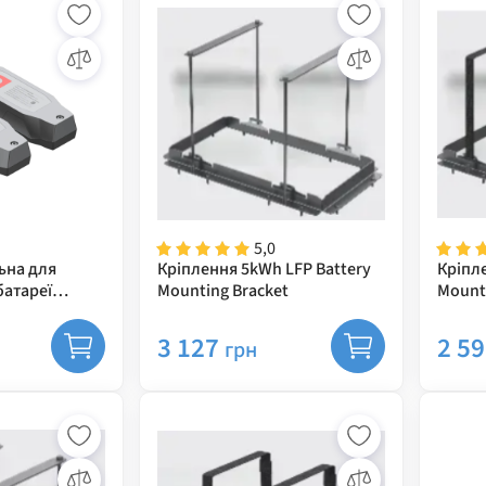
5,0
ьна для
Кріплення 5kWh LFP Battery
Кріпл
батареї
Mounting Bracket
Mount
it
3 127
2 5
грн