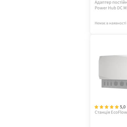
Адаптер постій
Power Hub DC M
Adapter
Немає в наявності
5,0
Станція EcoFlo