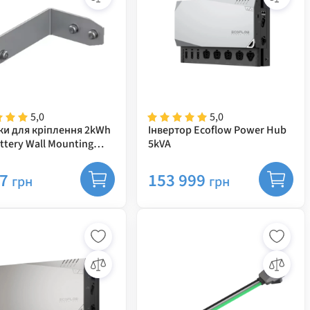
5,0
5,0
ки для кріплення 2kWh
Інвертор Ecoflow Power Hub
ttery Wall Mounting
5kVA
07
153 999
грн
грн