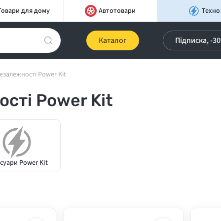
Товари для дому
Автотовари
Техно
Каталог
Підписка, -3
езалежності Power Kit
сті Power Kit
суари Power Kit