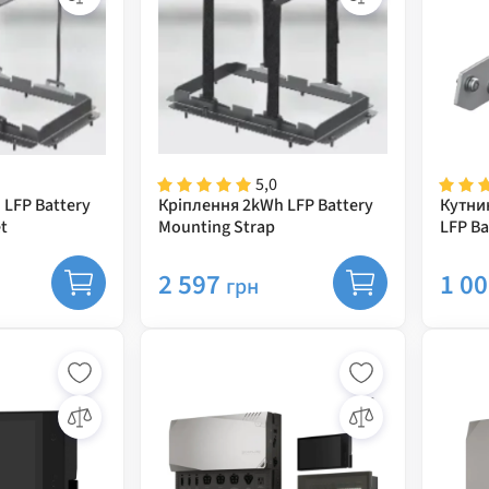
5,0
LFP Battery
Кріплення 2kWh LFP Battery
Кутни
t
Mounting Strap
LFP Ba
Clamp
2 597
1 0
грн