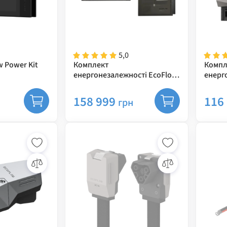
5,0
 Power Kit
Комплект
Компл
енергонезалежності EcoFlow
енерг
Power Independence Kit (Без
Power 
Батарей та генератора)
Батар
158 999
116
грн