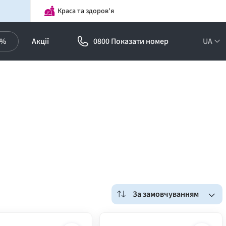
Краса та здоров'я
0%
Акції
0800 Показати номер
UA
За замовчуванням