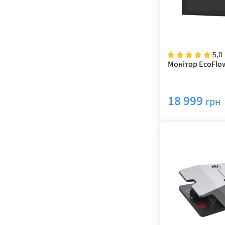
5,0
Монітор EcoFlow
18 999
грн