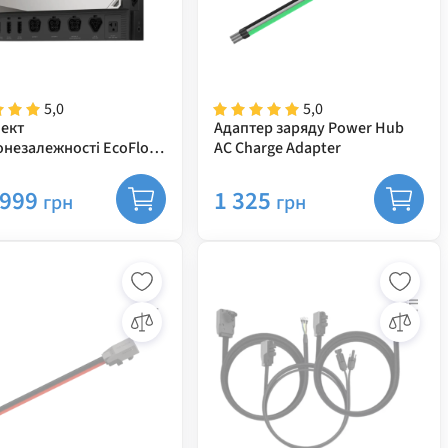
5,0
5,0
ект
Адаптер заряду Power Hub
онезалежності EcoFlow
AC Charge Adapter
Get Set Kit (Без
ей)
 999
1 325
грн
грн