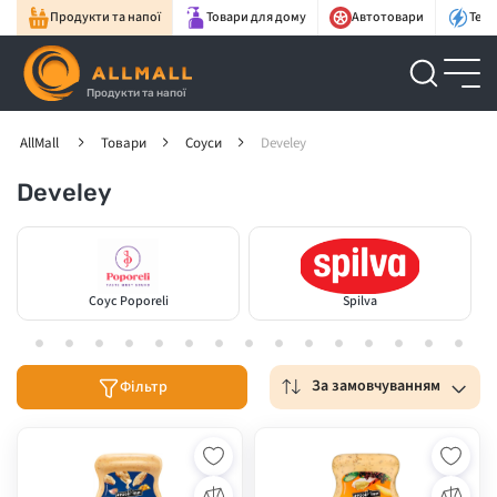
Продукти та напої
Товари для дому
Автотовари
Техн
Продукти та напої
AllMall
Товари
Соуси
Develey
Develey
Соус Poporeli
Spilva
За замовчуванням
Фільтр