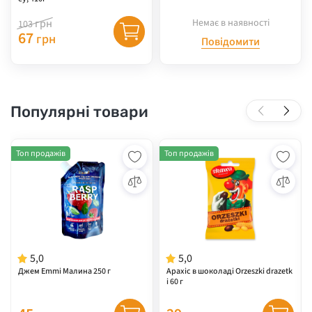
грн
Немає в наявності
103
67
грн
Повідомити
Популярні товари
Топ продажів
Топ продажів
5,0
5,0
Джем Emmi Малина 250 г
Арахіс в шоколаді Orzeszki drazetk
i 60 г