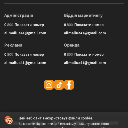
Адміністрація
Відділ маркетингу
0
8
0
0
Показати номер
0
8
0
0
Показати номер
allmallua41@gmail.com
allmallua41@gmail.com
Реклама
Оренда
0
8
0
0
Показати номер
0
8
0
0
Показати номер
allmallua41@gmail.com
allmallua41@gmail.com
Цей веб-сайт використовує файли cookie.
Ви можете відключити цей механізм у налаштуваннях свого