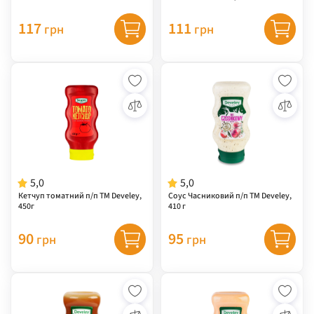
117
111
грн
грн
5,0
5,0
Кетчуп томатний п/п ТМ Develey,
Соус Часниковий п/п ТМ Develey,
450г
410 г
90
95
грн
грн