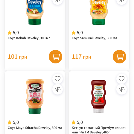
5,0
5,0
Соус Kebab Develey, 300 мл
Соус Samurai Develey, 300 мл
101
117
грн
грн
5,0
5,0
Соус Mayo Sriracha Develey, 300 мл
Кетчуп томатний Преміум класич
ний п/п ТМ Develey, 460г