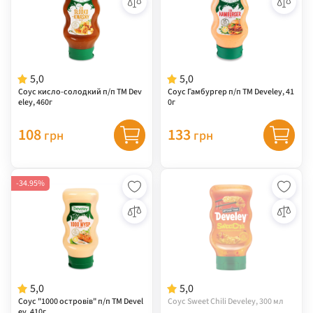
5,0
5,0
Соус кисло-солодкий п/п ТМ Dev
Соус Гамбургер п/п ТМ Develey, 41
eley, 460г
0г
108
133
грн
грн
-34.95%
5,0
5,0
Соус "1000 островів" п/п ТМ Devel
Соус Sweet Chili Develey, 300 мл
ey, 410г