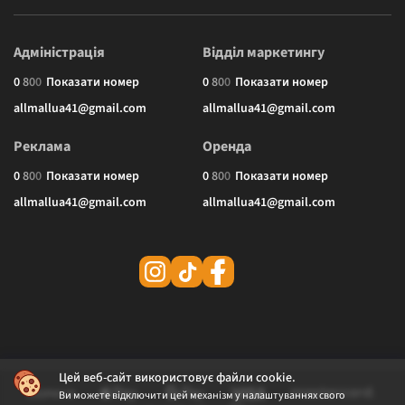
Адміністрація
Відділ маркетингу
0
8
0
0
Показати номер
0
8
0
0
Показати номер
allmallua41@gmail.com
allmallua41@gmail.com
Реклама
Оренда
0
8
0
0
Показати номер
0
8
0
0
Показати номер
allmallua41@gmail.com
allmallua41@gmail.com
Цей веб-сайт використовує файли cookie.
Ви можете відключити цей механізм у налаштуваннях свого