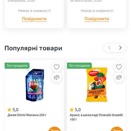
a Nespresso, 10 шт
so Dolce Gusto, 16 шт
Немає в наявності
Немає в наявності
Повідомити
Повідомити
Популярні товари
Топ продажів
Топ продажів
5,0
5,0
Джем Emmi Малина 250 г
Арахіс в шоколаді Orzeszki drazetk
i 60 г