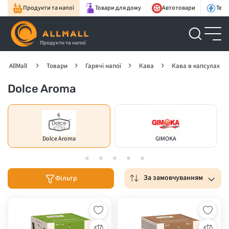
Продукти та напої
Товари для дому
Автотовари
Техн
Продукти та напої
AllMall
Товари
Гарячі напої
Кава
Кава в капсулах
Dolce Aroma
Dolce Aroma
GIMOKA
За замовчуванням
Фільтр