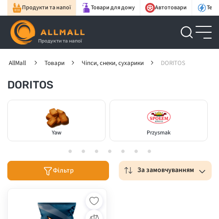
Продукти та напої
Товари для дому
Автотовари
Техн
Продукти та напої
AllMall
Товари
Чіпси, снеки, сухарики
DORITOS
DORITOS
Yaw
Przysmak
За замовчуванням
Фільтр