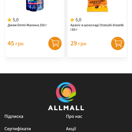
5,0
5,0
Джем Emmi Малина 250 г
Арахіс в шоколаді Orzeszki drazetk
i 60 г
45
29
грн
грн
Підписка
Про нас
Сертифікати
Акції