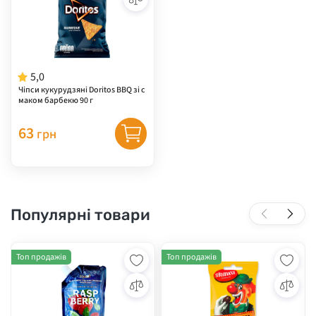
5,0
Чіпси кукурудзяні Doritos BBQ зі с
маком барбекю 90 г
63
грн
Популярні товари
Топ продажів
Топ продажів