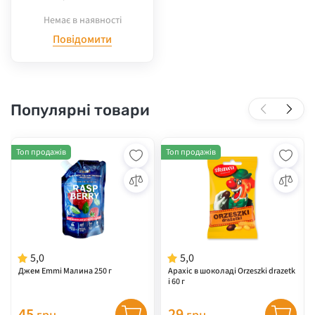
Немає в наявності
Повідомити
Популярні товари
Топ продажів
Топ продажів
5,0
5,0
Джем Emmi Малина 250 г
Арахіс в шоколаді Orzeszki drazetk
i 60 г
45
29