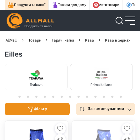
Продукти та напої
Товари для дому
Автотовари
Техн
Продукти та напої
AllMall
Товари
Гарячі напої
Кава
Кава в зернах
Eilles
Teakava
Prima Italiano
За замовчуванням
Фільтр