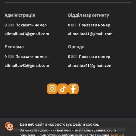
Адміністрація
Відділ маркетингу
0
8
0
0
Показати номер
0
8
0
0
Показати номер
allmallua41@gmail.com
allmallua41@gmail.com
Реклама
Оренда
0
8
0
0
Показати номер
0
8
0
0
Показати номер
allmallua41@gmail.com
allmallua41@gmail.com
Цей веб-сайт використовує файли cookie.
Ви можете відключити цей механізм у налаштуваннях свого
браузера. Більш детальну інформацію дивіться в нашій
Політиці