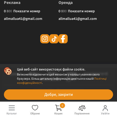
Реклама
Оренда
0
8
0
0
Показати номер
0
8
0
0
Показати номер
allmallua41@gmail.com
allmallua41@gmail.com
Цей веб-сайт використовує файли cookie.
Ви можете відключити цей механізм у налаштуваннях свого
браузера. Більш детальну інформацію дивіться в нашій
Політиці
конфіденційності
.
© 2026 ALLMALL. Всі права захищені.
Добре, закрити
Політика конфіденційності
Публічна оферта
0
Каталог
Обране
Кошик
Порівняння
Увійти