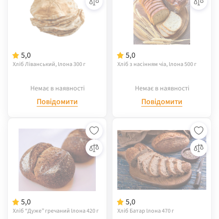
5,0
5,0
Хліб Ліванський, Ілона 300 г
Хліб з насінням чіа, Ілона 500 г
Немає в наявності
Немає в наявності
Повідомити
Повідомити
5,0
5,0
Хліб “Дуже” гречаний Ілона 420 г
Хліб Батар Ілона 470 г