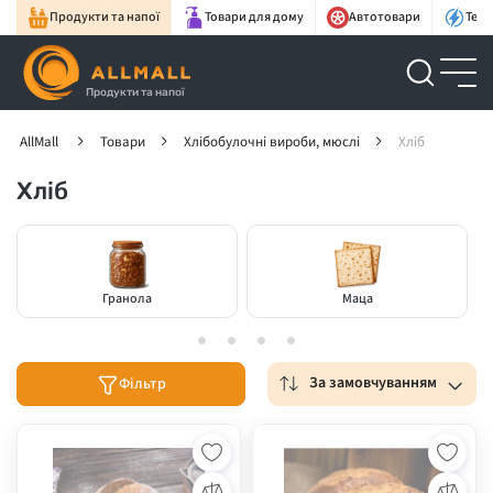
Продукти та напої
Товари для дому
Автотовари
Техн
Продукти та напої
AllMall
Товари
Хлібобулочні вироби, мюслі
Хліб
Хліб
Гранола
Маца
За замовчуванням
Фільтр