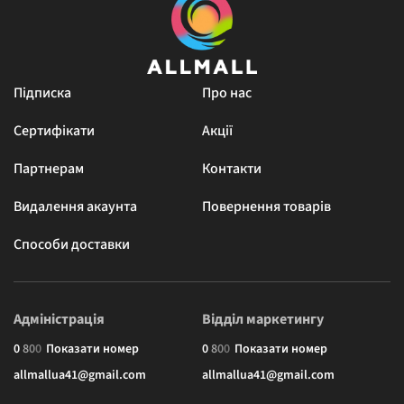
Підписка
Про нас
Сертифікати
Акції
Партнерам
Контакти
Видалення акаунта
Повернення товарів
Способи доставки
Адміністрація
Відділ маркетингу
0
8
0
0
Показати номер
0
8
0
0
Показати номер
allmallua41@gmail.com
allmallua41@gmail.com