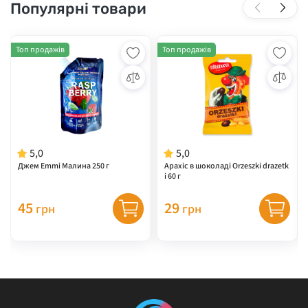
Популярні товари
Топ продажів
Топ продажів
5,0
5,0
Джем Emmi Малина 250 г
Арахіс в шоколаді Orzeszki drazetk
i 60 г
45
29
грн
грн