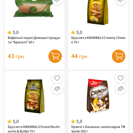
5,0
5,0
Вафельні коржі Домашні продук
Брускета KRAMBALS Creamy Chees
ти "Бризолі" 60 г
e 70 г
43
44
грн
грн
5,0
5,0
Брускета KRAMBALS Forest Mushr
Кранчі з бананом і шоколадом ТМ
ooms & Butter 70 г
Sante 350 г