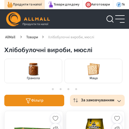
Продукти та напої
Товари для дому
Автотовари
Техн
Продукти та напої
AllMall
Товари
Хлібобулочні вироби, мюслі
Хлібобулочні вироби, мюслі
Гранола
Маца
За замовчуванням
Фільтр