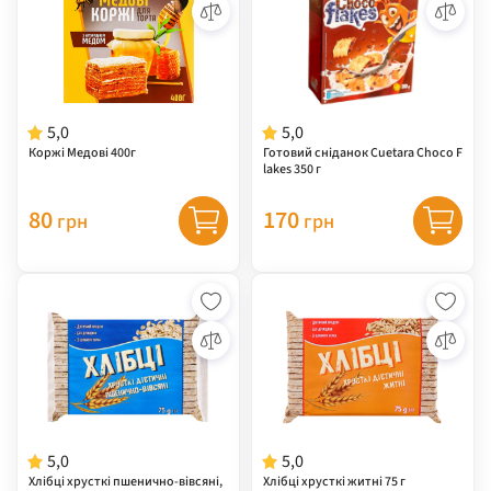
5,0
5,0
Коржі Медові 400г
Готовий сніданок Cuetara Choco F
lakes 350 г
80
170
грн
грн
5,0
5,0
Хлібці хрусткі пшенично-вівсяні,
Хлібці хрусткі житні 75 г