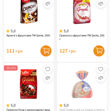
5,0
5,0
Кранчі з фруктами ТМ Sante, 350г
Гранола з фруктами ТМ Sante, 350
г
111
127
грн
грн
-35.11%
5,0
5,0
Гранола Голд з шоколадом і виш
Хліб Графський на заквасці Брита