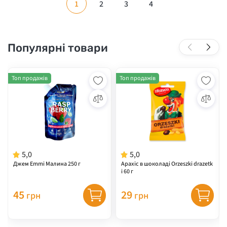
1
2
3
4
Популярні товари
Топ продажів
Топ продажів
5,0
5,0
Джем Emmi Малина 250 г
Арахіс в шоколаді Orzeszki drazetk
i 60 г
45
29
грн
грн