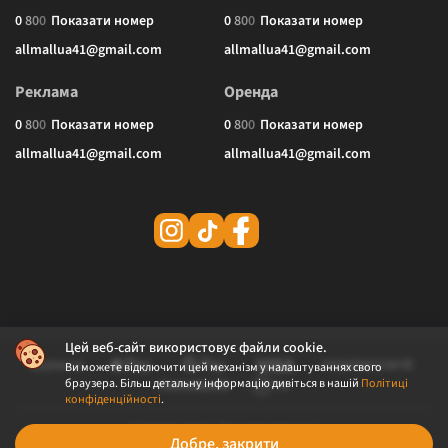
0
8
0
0
Показати номер
0
8
0
0
Показати номер
allmallua41@gmail.com
allmallua41@gmail.com
Реклама
Оренда
0
8
0
0
Показати номер
0
8
0
0
Показати номер
allmallua41@gmail.com
allmallua41@gmail.com
Цей веб-сайт використовує файли cookie.
Ви можете відключити цей механізм у налаштуваннях свого
браузера. Більш детальну інформацію дивіться в нашій
Політиці
конфіденційності
.
© 2026 ALLMALL. Всі права захищені.
Добре, закрити