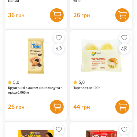
ізаний
65 кг
36
26
грн
грн
5,0
5,0
Круасан зі смаком шоколаду та г
Тарталетки 100г
оріха 0,065 кг
26
44
грн
грн