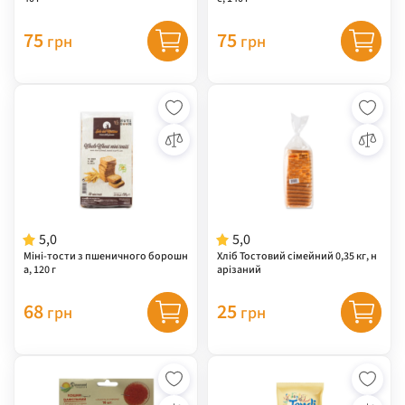
75
75
грн
грн
5,0
5,0
Міні-тости з пшеничного борошн
Хліб Тостовий сімейний 0,35 кг, н
а, 120 г
арізаний
68
25
грн
грн