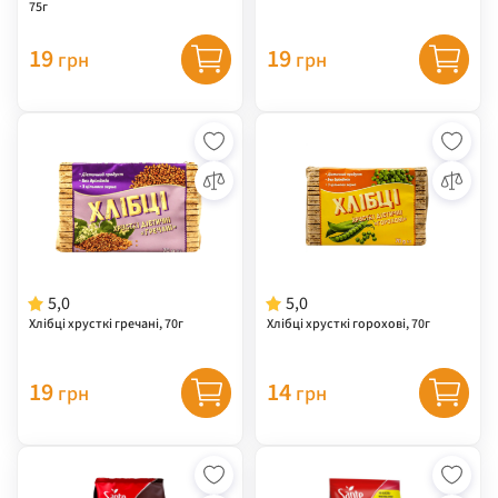
75г
19
19
грн
грн
5,0
5,0
Хлібці хрусткі гречані, 70г
Хлібці хрусткі горохові, 70г
19
14
грн
грн