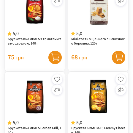
5,0
5,0
Брускета KRAMBALS з томатами т
Міні-тости з цільного пшеничног
а моцарелою, 140 г
о борошна, 120 г
75
68
грн
грн
5,0
5,0
Брускета KRAMBALS Garden Grill, 1
Брускета KRAMBALS Creamy Chees
40 г
e, 140 г