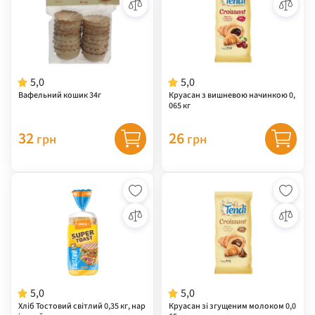
5,0
5,0
Вафельний кошик 34г
Круасан з вишневою начинкою 0,
065 кг
32
26
грн
грн
5,0
5,0
Хліб Тостовий світлий 0,35 кг, нар
Круасан зі згущеним молоком 0,0