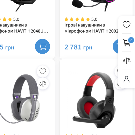
5,0
5,0
 навушники з
Ігрові навушники з
фоном HAVIT H2048U
мікрофоном HAVIT H2002P
Green Plug USB 7.1
Black Plug USB 7.1
0
25
2 781
грн
грн