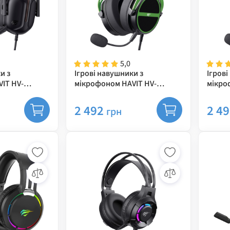
5,0
и з
Ігрові навушники з
Ігрові
IT HV-
мікрофоном HAVIT HV-
мікро
H2030E Black/Green
H2030
2 492
2 4
грн