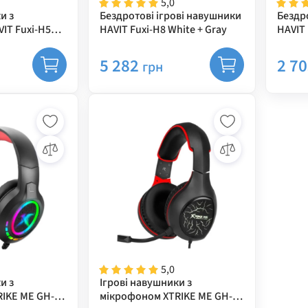
5,0
и з
Бездротові ігрові навушники
Бездр
IT Fuxi-H5d
HAVIT Fuxi-H8 White + Gray
HAVIT 
5 282
2 7
грн
5,0
и з
Ігрові навушники з
IKE ME GH-
мікрофоном XTRIKE ME GH-