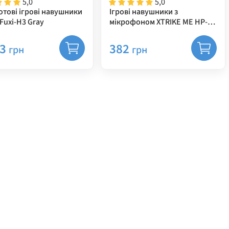
5,0
5,0
отові ігрові навушники
Ігрові навушники з
Fuxi-H3 Gray
мікрофоном XTRIKE ME HP-
312
03
382
грн
грн