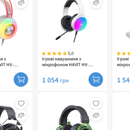
5,0
и з
Ігрові навушники з
Ігрові
IT HV-
мікрофоном HAVIT HV-
мікро
 7.1
H2043U Plug USB 7.1
H2038U
1 054
1 5
грн