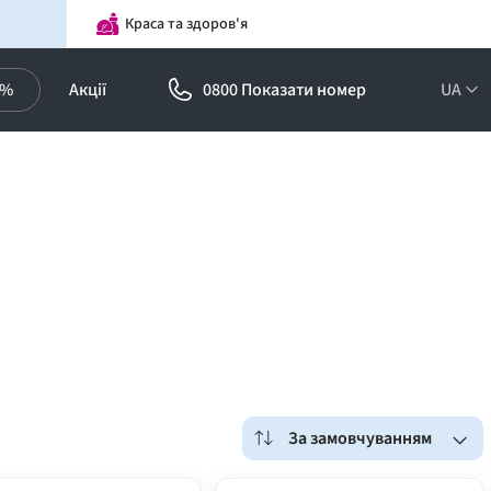
Краса та здоров'я
0%
Акції
0800 Показати номер
UA
За замовчуванням