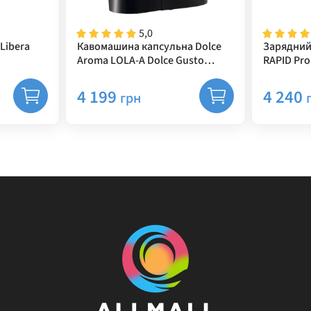
5,0
Libera
Кавомашина капсульна Dolce
Зарядний
Aroma LOLA-A Dolce Gusto
RAPID Pro
червона
4 199
4 240
грн