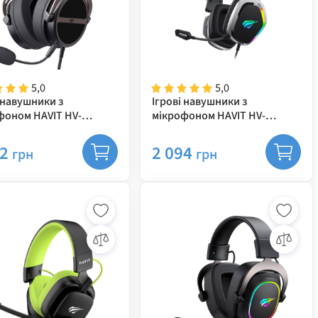
5,0
5,0
 навушники з
Ігрові навушники з
фоном HAVIT HV-
мікрофоном HAVIT HV-
E Black
H2018U Plug USB 7.1
92
2 094
грн
грн