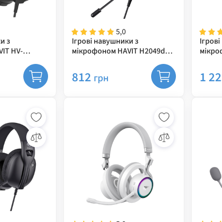
5,0
и з
Ігрові навушники з
Ігрові
IT HV-
мікрофоном HAVIT H2049d
мікро
ck
RGB Black
Black+
812
1 2
грн