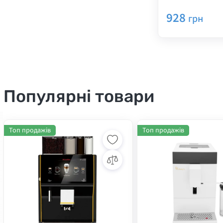
904 USB RGB
928
грн
Популярні товари
Топ продажів
Топ продажів