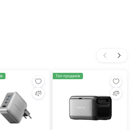
ів
Топ продажів