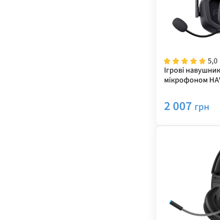
5,0
Ігрові навушник
мікрофоном HAV
H2033d Black
2 007
грн