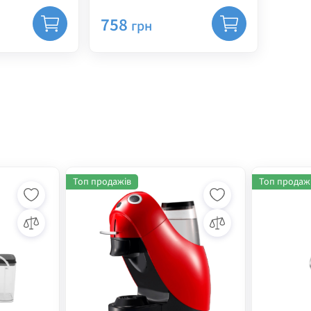
710 USB + 3.5мм
758
грн
Топ продажів
Топ продаж