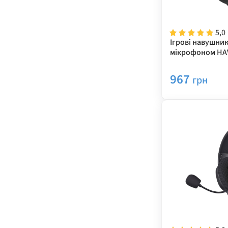
5,0
Ігрові навушник
мікрофоном HAV
H2010d RGB Bla
967
грн