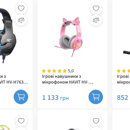
5,0
и з
Ігрові навушники з
Ігрові
VIT HV-H763d
мікрофоном HAVIT HV-
мікро
м
H2233d Cat Pink
H2232
1 133
852
грн