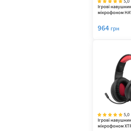
5,0
Ігрові навушник
мікрофоном HAV
Black
964
грн
5,0
Ігрові навушник
мікрофоном XTR