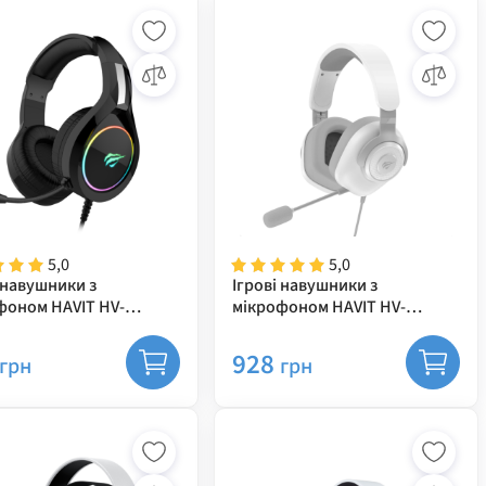
5,0
5,0
 навушники з
Ігрові навушники з
фоном HAVIT HV-
мікрофоном HAVIT HV-
d USB + 3.5мм
H2230d White
928
грн
грн