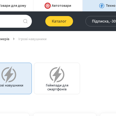
Товари для дому
Автотовари
Техно
Каталог
Підписка, -3
ймерів
Ігрові навушники
ові навушники
Геймпади для
смартфонів