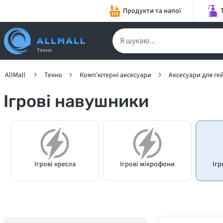
Продукти та напої
Техно
AllMall
Техно
Комп'ютерні аксесуари
Аксесуари для ге
Ігрові навушники
Ігрові кресла
Ігрові мікрофони
Ігр