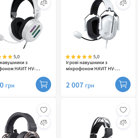
5,0
5,0
 навушники з
Ігрові навушники з
фоном HAVIT HV-
мікрофоном HAVIT HV-
 Plug USB 7.1
H2033d White
40
2 007
грн
грн