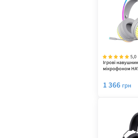
5,0
Ігрові навушник
мікрофоном HAV
H2046U Plug USB
1 366
грн