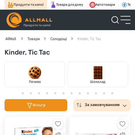
Продукти та напої
Товари для дому
Автотовари
Техн
Продукти та напої
AllMall
Товари
Солодощі
Kinder, Tic Tac
Kinder, Tic Tac
Печиво
Шоколад
За замовчуванням
Фільтр