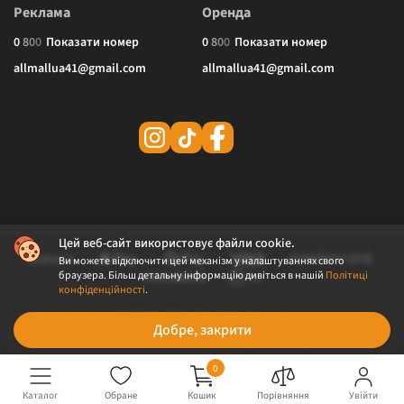
Реклама
Оренда
0
8
0
0
Показати номер
0
8
0
0
Показати номер
allmallua41@gmail.com
allmallua41@gmail.com
Цей веб-сайт використовує файли cookie.
Ви можете відключити цей механізм у налаштуваннях свого
браузера. Більш детальну інформацію дивіться в нашій
Політиці
конфіденційності
.
© 2026 ALLMALL. Всі права захищені.
Добре, закрити
Політика конфіденційності
Публічна оферта
0
Каталог
Обране
Кошик
Порівняння
Увійти