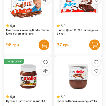
5,0
5,0
Молочний шоколад Kinder Choco
Кіндер Деліс Т1*20 Шоколадний
late 8 батончиків, 100 г
бісквіт
96
37
грн
грн
Топ продажів
5,0
5,0
Нутелла Паста шоколадна 600 г
Нутелла Паста шоколадна 200 г