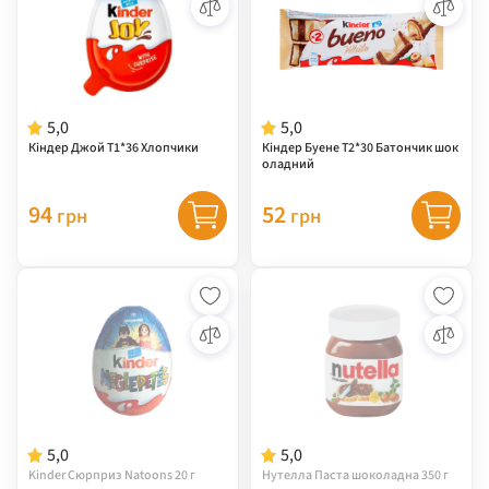
5,0
5,0
Кіндер Джой Т1*36 Хлопчики
Кіндер Буене Т2*30 Батончик шок
оладний
94
52
грн
грн
5,0
5,0
Kinder Сюрприз Natoons 20 г
Нутелла Паста шоколадна 350 г