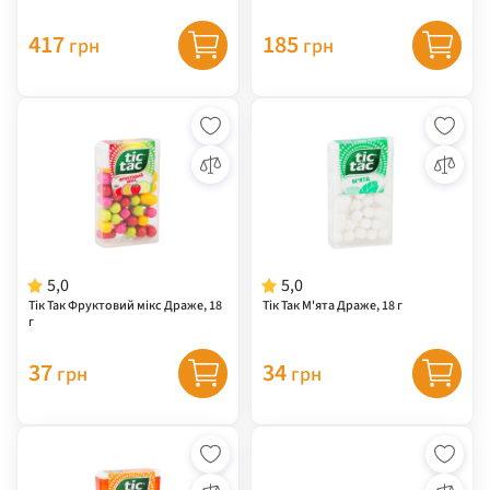
417
185
грн
грн
5,0
5,0
Тік Так Фруктовий мікс Драже, 18
Тік Так М'ята Драже, 18 г
г
37
34
грн
грн