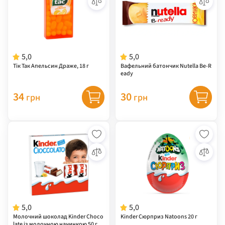
5,0
5,0
Тік Так Апельсин Драже, 18 г
Вафельний батончик Nutella Be-R
eady
34
30
грн
грн
5,0
5,0
Молочний шоколад Kinder Choco
Kinder Сюрприз Natoons 20 г
late із молочною начинкою 50 г (4