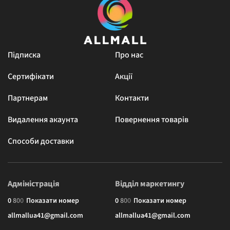
Підписка
Про нас
Сертифікати
Акції
Партнерам
Контакти
Видалення акаунта
Повернення товарів
Способи доставки
Адміністрація
Відділ маркетингу
0
8
0
0
Показати номер
0
8
0
0
Показати номер
allmallua41@gmail.com
allmallua41@gmail.com