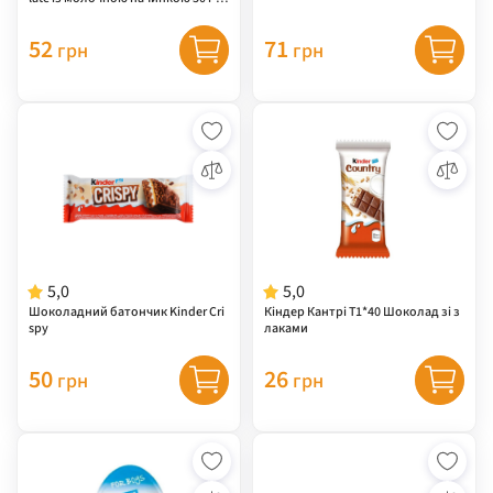
шт)
52
71
грн
грн
5,0
5,0
Шоколадний батончик Kinder Cri
Кіндер Кантрі Т1*40 Шоколад зі з
spy
лаками
50
26
грн
грн