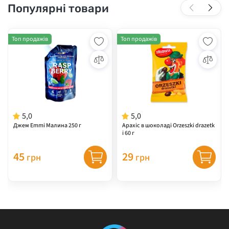
Популярні товари
Топ продажів
Топ продажів
5,0
5,0
Джем Emmi Малина 250 г
Арахіс в шоколаді Orzeszki drazetk
i 60 г
45
29
грн
грн