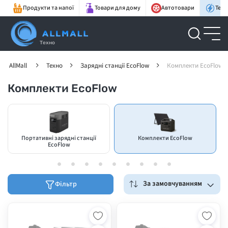
Продукти та напої
Товари для дому
Автотовари
Техн
Техно
AllMall
Техно
Зарядні станції EcoFlow
Комплекти EcoFlow
Комплекти EcoFlow
Портативні зарядні станції
Комплекти EcoFlow
EcoFlow
За замовчуванням
Фільтр