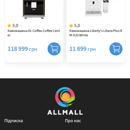
5,0
5,0
Кавомашина Dr. Coffee Coffee Cent
Кавомашина Liberty's Libera Plus R
er
M-A20 White
118 999
11 899
грн
грн
Підписка
Про нас