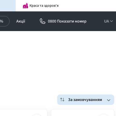
Краса та здоров'я
0%
Акції
0800 Показати номер
UA
За замовчуванням