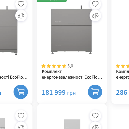
5,0
Комплект
Компл
ості EcoFlow
енергонезалежності EcoFlow
енерг
kWh
Power Ocean 5 kWh
Power
ертор 6 кВт)
(однофазний інвертор 5 кВт)
(одно
181 999
286
н
грн