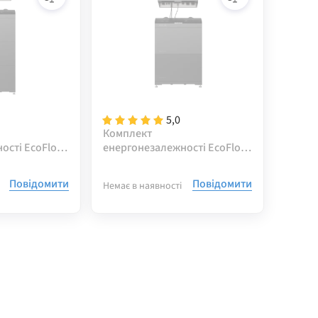
5,0
Комплект
ості EcoFlow
енергонезалежності EcoFlow
ість 15 kWh
Power Ocean 5 kWh
ужністю 10
(однофазний інвертор 6 кВт)
Повідомити
Повідомити
Немає в наявності