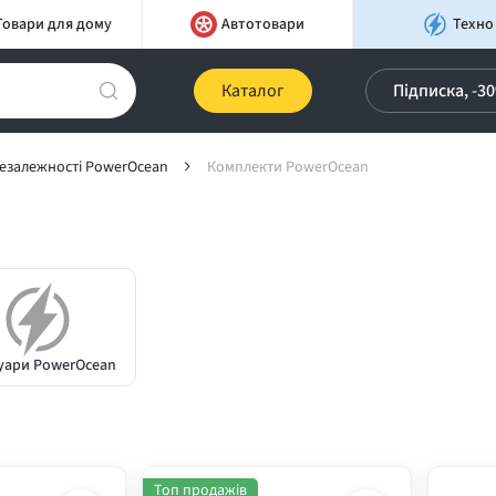
Товари для дому
Автотовари
Техно
Каталог
Підписка, -3
езалежності PowerOcean
Комплекти PowerOcean
уари PowerOcean
Топ продажів