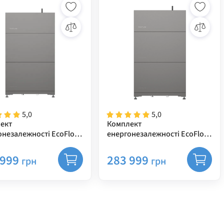
5,0
5,0
ект
Комплект
онезалежності EcoFlow
енергонезалежності EcoFlow
 Ocean 10 kWh
Power Ocean 10 kWh
фазний інвертор 6 кВт)
(однофазний інвертор 5 кВт)
 999
283 999
грн
грн