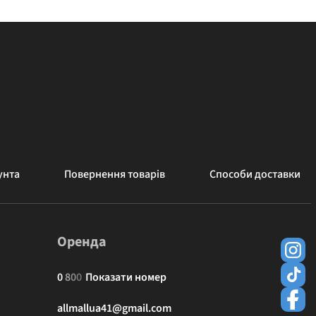
унта
Повернення товарів
Способи доставки
Оренда
0
8
0
0
Показати номер
allmallua41@gmail.com