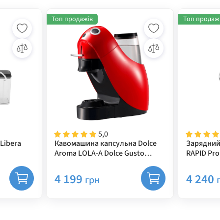
Топ продажів
Топ продаж
5,0
Libera
Кавомашина капсульна Dolce
Зарядний
Aroma LOLA-A Dolce Gusto
RAPID Pro
червона
4 199
4 240
грн