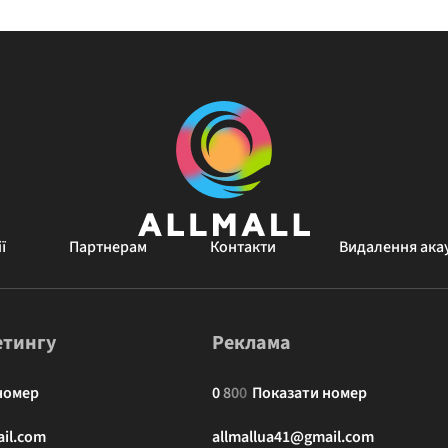
ї
Партнерам
Контакти
Видалення ака
етингу
Реклама
номер
0
8
0
0
Показати номер
il.com
allmallua41@gmail.com