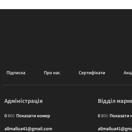
Підписка
Про нас
Сертифікати
Акці
Адміністрація
Відділ марк
0
8
0
0
Показати номер
0
8
0
0
Показати 
allmallua41@gmail.com
allmallua41@gma