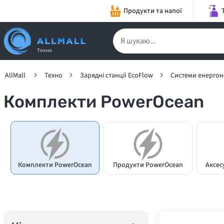
Продукти та напої
Техно
AllMall
Техно
Зарядні станції EcoFlow
Системи енергон
Комплекти PowerOcean
Комплекти PowerOcean
Продукти PowerOcean
Аксес