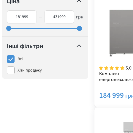
Ціна
—
грн
Інші фільтри
Всі
5,0
Хіти продажу
Комплект
енергонезалежн
Power Ocean 5 
(однофазний інв
184 999
гр