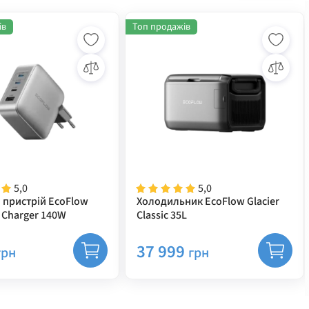
ів
Топ продажів
5,0
5,0
 пристрій EcoFlow
Холодильник EcoFlow Glacier
 Charger 140W
Classic 35L
37 999
грн
грн