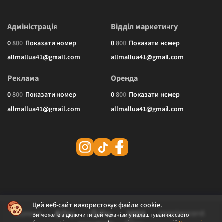
Адміністрація
Відділ маркетингу
0
8
0
0
Показати номер
0
8
0
0
Показати номер
allmallua41@gmail.com
allmallua41@gmail.com
Реклама
Оренда
0
8
0
0
Показати номер
0
8
0
0
Показати номер
allmallua41@gmail.com
allmallua41@gmail.com
Цей веб-сайт використовує файли cookie.
Ви можете відключити цей механізм у налаштуваннях свого