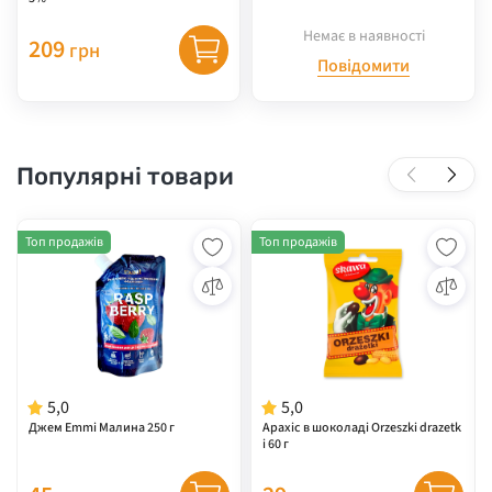
Немає в наявності
209
грн
Повідомити
Популярні товари
Топ продажів
Топ продажів
5,0
5,0
Джем Emmi Малина 250 г
Арахіс в шоколаді Orzeszki drazetk
i 60 г