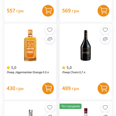
557
569
грн
грн
5,0
5,0
Лікер Jägermeister Orange 0.5 л
Лікер Charis 0,7 л
430
489
грн
грн
Топ продажів