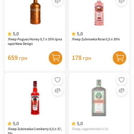
5,0
5,0
Лікер Pogues Honey 0,7 л 35% Ірла
Лікер Zubrowka Rose 0,5 л 30%
ндія New Design
659
178
грн
грн
5,0
5,0
Лікер Zubrowka Cranberry 0,5 л 37,
Лікер Jagermeister 0.7л
5%