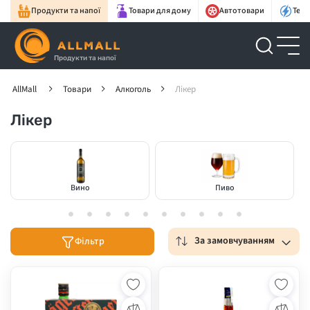
Продукти та напої
Товари для дому
Автотовари
Техн
Продукти та напої
AllMall
Товари
Алкоголь
Лікер
Лікер
Вино
Пиво
За замовчуванням
Фільтр