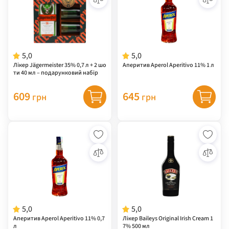
5,0
5,0
Лікер Jägermeister 35% 0,7 л + 2 шо
Аперитив Aperol Aperitivo 11% 1 л
ти 40 мл – подарунковий набір
609
645
грн
грн
5,0
5,0
Аперитив Aperol Aperitivo 11% 0,7
Лікер Baileys Original Irish Cream 1
л
7% 500 мл