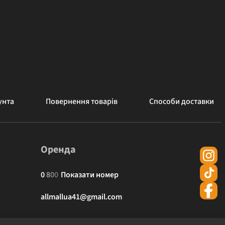
унта
Повернення товарів
Способи доставки
Оренда
0
8
0
0
Показати номер
allmallua41@gmail.com