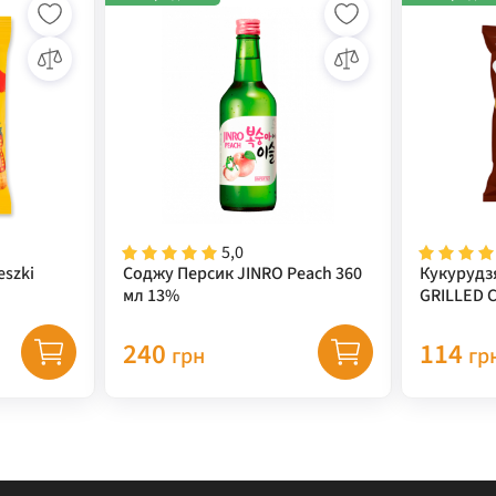
5,0
eszki
Соджу Персик JINRO Peach 360
Кукурудз
мл 13%
GRILLED 
(кукуруд
67 г
240
114
грн
гр