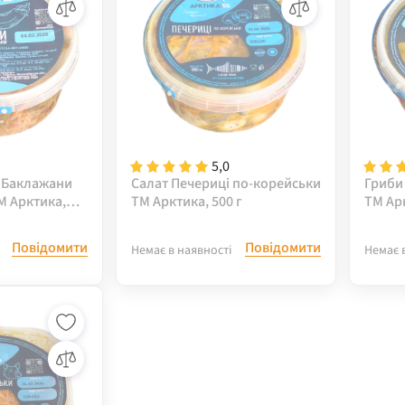
5,0
 Баклажани
Салат Печериці по-корейськи
Гриби
М Арктика,
ТМ Арктика, 500 г
ТМ Арк
Повідомити
Повідомити
Немає в наявності
Немає 