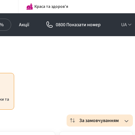
Краса та здоров'я
0%
Акції
0800 Показати номер
UA
ки та
За замовчуванням