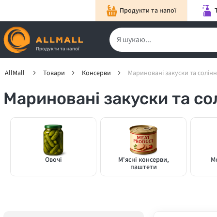
Продукти та напої
Продукти та напої
AllMall
Товари
Консерви
Мариновані закуски та солін
Мариновані закуски та со
Овочі
М'ясні консерви,
М
паштети