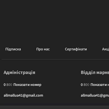
Підписка
Про нас
Сертифікати
Акці
Адміністрація
Відділ марк
0
8
0
0
Показати номер
0
8
0
0
Показати 
allmallua41@gmail.com
allmallua41@gma