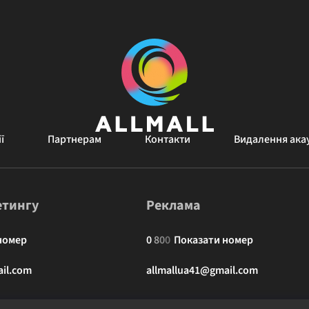
ї
Партнерам
Контакти
Видалення ака
етингу
Реклама
номер
0
8
0
0
Показати номер
il.com
allmallua41@gmail.com