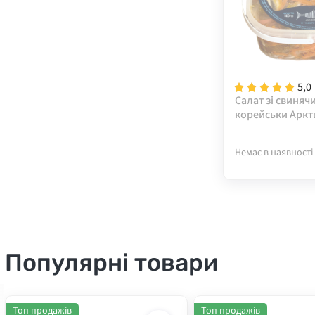
5,0
Салат зі свиняч
корейськи Аркти
Немає в наявності
Популярні товари
Топ продажів
Топ продажів