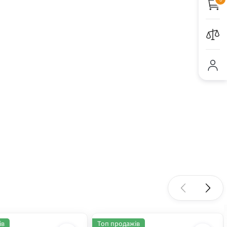
ів
Топ продажів