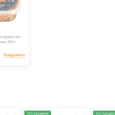
их вушок по-
ка, 500 г
Повідомити
Топ продажів
Топ продаж