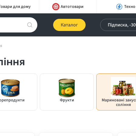
Товари для дому
Автотовари
Техно
Каталог
Підписка, -3
ня
ління
орепродукти
Фрукти
Мариновані закус
соління