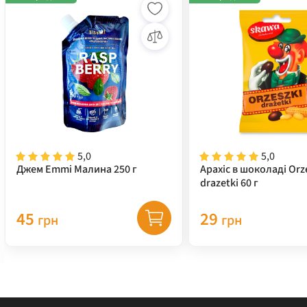
5,0
5,0
Джем Emmi Малина 250 г
Арахіс в шоколаді Orz
drazetki 60 г
45
29
грн
грн