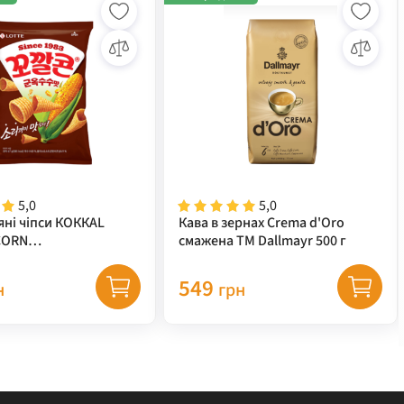
5,0
5,0
яні чіпси КОККАL
Кава в зернах Crema d'Oro
CORN
смажена ТМ Dallmayr 500 г
за+гриль) TM "LOTTE"
549
н
грн