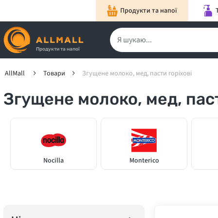
Продукти та напої
Продукти та напої
AllMall
Товари
Згущене молоко, мед, пасти горіхові
Згущене молоко, мед, паст
Nocilla
Monterico