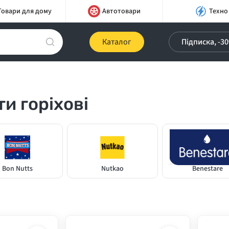
Товари для дому
Автотовари
Техно
Каталог
Підписка, -3
и горіхові
Bon Nutts
Nutkao
Benestare