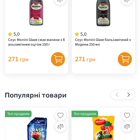
5,0
5,0
Соус Monini Glaze смак малини з б
Соус Monini Glaze бальзамічний з
альзамічним оцтом 250 г
Модени 250 мл
271
271
грн
грн
Популярні товари
Топ продажів
Топ продажів