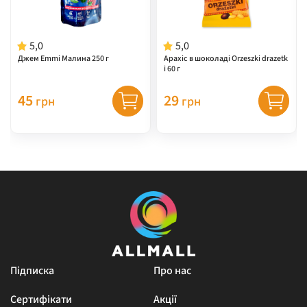
5,0
5,0
Джем Emmi Малина 250 г
Арахіс в шоколаді Orzeszki drazetk
i 60 г
45
29
грн
грн
Підписка
Про нас
Сертифікати
Акції