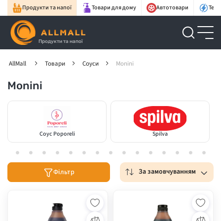
Продукти та напої
Товари для дому
Автотовари
Техн
Продукти та напої
AllMall
Товари
Соуси
Monini
Monini
Соус Poporeli
Spilva
За замовчуванням
Фільтр