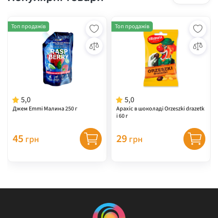
Топ продажів
Топ продажів
5,0
5,0
Джем Emmi Малина 250 г
Арахіс в шоколаді Orzeszki drazetk
i 60 г
45
29
грн
грн