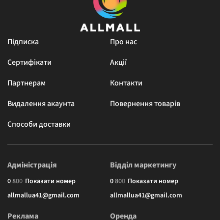
Підписка
Про нас
Сертифікати
Акції
Партнерам
Контакти
Видалення акаунта
Повернення товарів
Способи доставки
Адміністрація
Відділ маркетингу
0
8
0
0
Показати номер
0
8
0
0
Показати номер
allmallua41@gmail.com
allmallua41@gmail.com
Реклама
Оренда