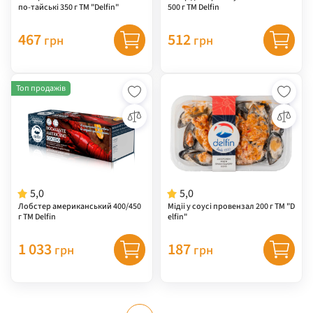
по-тайські 350 г ТМ "Delfin"
500 г TM Delfin
467
512
грн
грн
Топ продажів
5,0
5,0
Лобстер американський 400/450
Мідіі у соусі провензал 200 г ТМ "D
г TM Delfin
elfin"
1 033
187
грн
грн