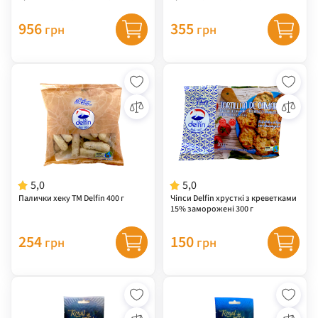
956
355
грн
грн
5,0
5,0
Палички хеку ТМ Delfin 400 г
Чіпси Delfin хрусткі з креветками
15% заморожені 300 г
254
150
грн
грн