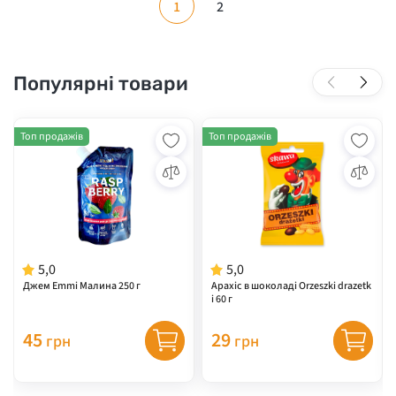
1
2
Популярні товари
Топ продажів
Топ продажів
5,0
5,0
Джем Emmi Малина 250 г
Арахіс в шоколаді Orzeszki drazetk
i 60 г
45
29
грн
грн