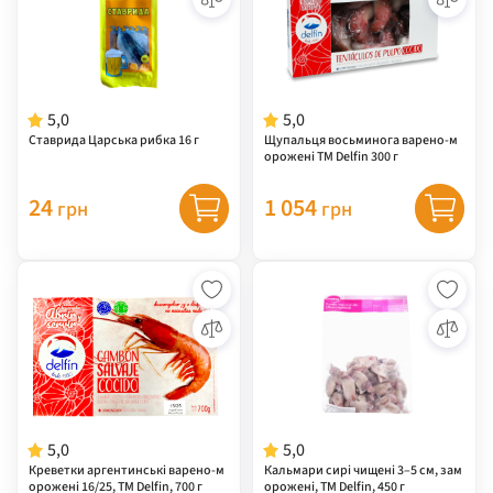
5,0
5,0
Ставрида Царська рибка 16 г
Щупальця восьминога варено-м
орожені ТМ Delfin 300 г
24
1 054
грн
грн
5,0
5,0
Креветки аргентинські варено-м
Кальмари сирі чищені 3–5 см, зам
орожені 16/25, ТМ Delfin, 700 г
орожені, ТМ Delfin, 450 г