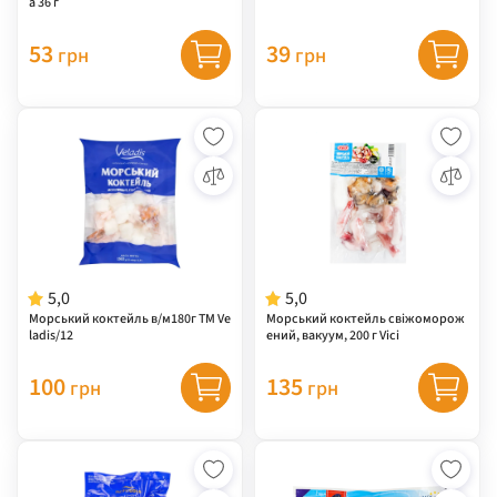
а 36 г
53
39
грн
грн
5,0
5,0
Морський коктейль в/м180г ТМ Ve
Морський коктейль свіжоморож
ladis/12
ений, вакуум, 200 г Vici
100
135
грн
грн