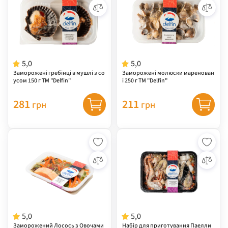
5,0
5,0
Заморожені гребінці в мушлі з со
Заморожені молюски маренован
усом 150 г ТМ "Delfin"
і 250 г ТМ "Delfin"
281
211
грн
грн
5,0
5,0
Заморожений Лосось з Овочами
Набір для приготування Паелли