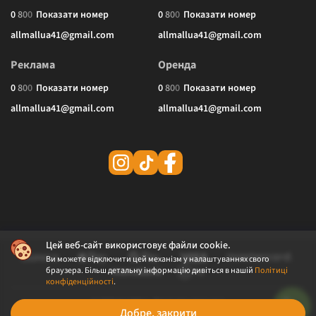
0
8
0
0
Показати номер
0
8
0
0
Показати номер
allmallua41@gmail.com
allmallua41@gmail.com
Реклама
Оренда
0
8
0
0
Показати номер
0
8
0
0
Показати номер
allmallua41@gmail.com
allmallua41@gmail.com
Цей веб-сайт використовує файли cookie.
Ви можете відключити цей механізм у налаштуваннях свого
браузера. Більш детальну інформацію дивіться в нашій
Політиці
конфіденційності
.
© 2026 ALLMALL. Всі права захищені.
Добре, закрити