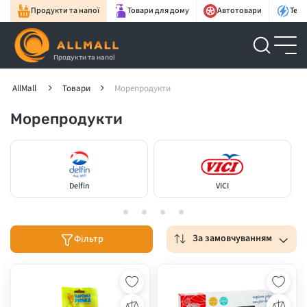
Продукти та напої
Товари для дому
Автотовари
Техн
Продукти та напої
AllMall
Товари
Морепродукти
Морепродукти
Delfin
VICI
За замовчуванням
Фільтр