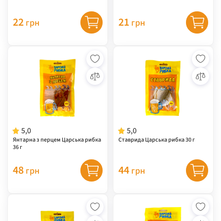
22
21
грн
грн
5,0
5,0
Янтарна з перцем Царська рибка
Ставрида Царська рибка 30 г
36 г
48
44
грн
грн