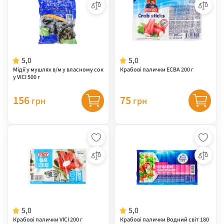
5,0
5,0
Мідії у мушлях в/м у власному сок
Крабові палички ЕСВА 200 г
у VICI 500 г
156
75
грн
грн
5,0
5,0
Крабові палички VICI 200 г
Крабові палички Водний світ 180