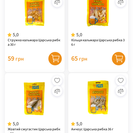
5,0
5,0
Стружка кальмара Царська рибк
Кільця кальмара Царська рибка 3
а 30 г
6 г
59
65
грн
грн
5,0
5,0
Жовтий смугастик Царська рибк
Анчоус Царська рибка 36 г