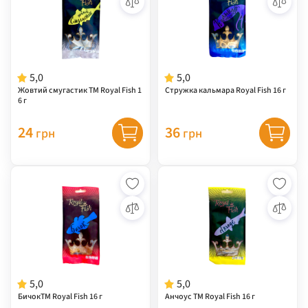
5,0
5,0
Жовтий смугастик ТМ Royal Fish 1
Стружка кальмара Royal Fish 16 г
6 г
24
36
грн
грн
5,0
5,0
БичокТМ Royal Fish 16 г
Анчоус ТМ Royal Fish 16 г