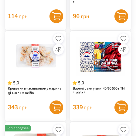
г
114
96
грн
грн
5,0
5,0
Креветки в часниковому марина
Варені раки у вині 40/60 500 г ТМ
ді 150 г ТМ Delfin
"Delfin"
343
339
грн
грн
Топ продажів