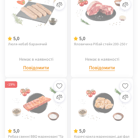
5,0
5,0
Люля-кебаб баранячий
Яловичина Рібай стейк 200-250 г
Немає в наявності
Немає в наявності
Повідомити
Повідомити
-19%
5,0
5,0
Ребра свинні BBQ мариновані "Гр
Курячі крила мариновані, дві фал