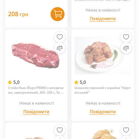
М'ясо
Немає в наявності
208
грн
Повідомити
5,0
5,0
Стейк Нью-Йорк PRIME з яловичи
Шашлик свинний з ошийка "Карп
ни, заморожений, 300–350 г, Торн
атський"
адо М'ясо
Немає в наявності
Немає в наявності
Повідомити
Повідомити