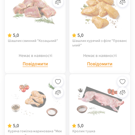
5,0
5,0
Шашлик свинний "Козацький"
Шашлик курячий з філе "Прованс
ький"
Немає в наявності
Немає в наявності
Повідомити
Повідомити
5,0
5,0
Куряча гомілка маринована "Мек
Кролик тушка