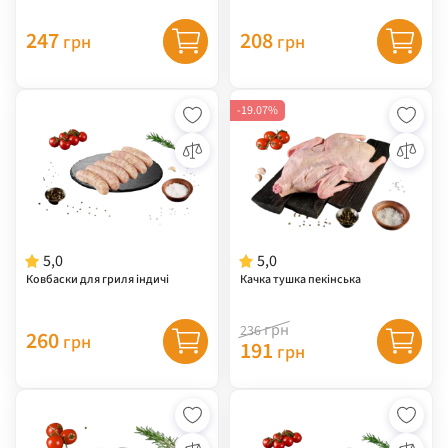
247
208
грн
грн
-19.07%
5,0
5,0
Ковбаски для гриля індичі
Качка тушка пекінська
грн
236
260
грн
191
грн