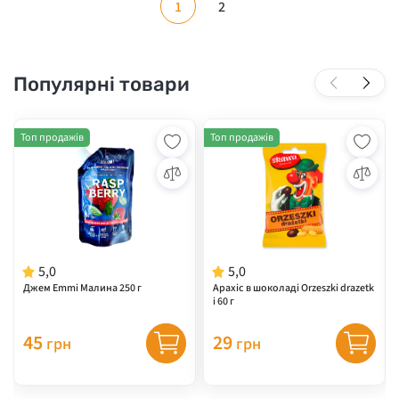
1
2
Популярні товари
Топ продажів
Топ продажів
5,0
5,0
Джем Emmi Малина 250 г
Арахіс в шоколаді Orzeszki drazetk
i 60 г
45
29
грн
грн