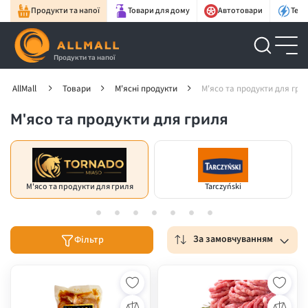
Продукти та напої
Товари для дому
Автотовари
Техн
Продукти та напої
AllMall
Товари
М'ясні продукти
М'ясо та продукти для гри
М'ясо та продукти для гриля
М'ясо та продукти для гриля
Tarczyński
За замовчуванням
Фільтр