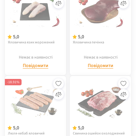
5,0
5,0
Яловичина язик морожений
Яловичина печінка
Немає в наявності
Немає в наявності
Повідомити
Повідомити
-18.91%
5,0
5,0
Люля-кебаб яловичий
Свинина ошийок охолоджений