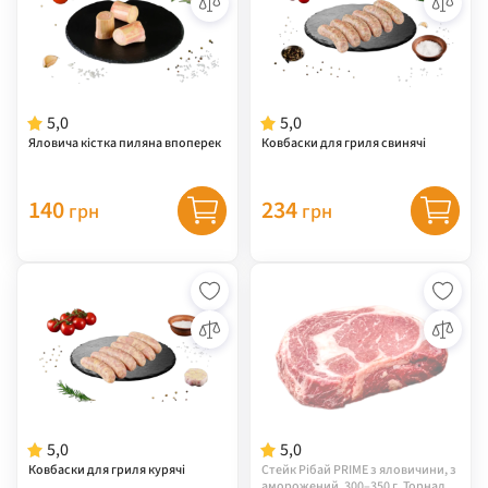
5,0
5,0
Яловича кістка пиляна впоперек
Ковбаски для гриля свинячі
140
234
грн
грн
5,0
5,0
Ковбаски для гриля курячі
Стейк Рібай PRIME з яловичини, з
аморожений, 300–350 г, Торнадо