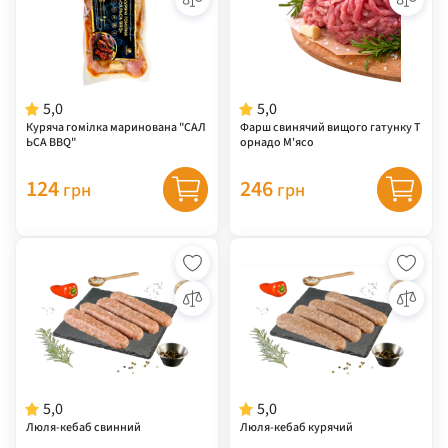
5,0
5,0
Куряча гомілка маринована "САЛ
Фарш свинячий вищого гатунку Т
ЬСА BBQ"
орнадо М'ясо
124
246
грн
грн
5,0
5,0
Люля-кебаб свинний
Люля-кебаб курячий