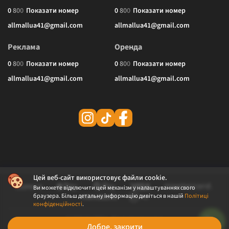
0
8
0
0
Показати номер
0
8
0
0
Показати номер
allmallua41@gmail.com
allmallua41@gmail.com
Реклама
Оренда
0
8
0
0
Показати номер
0
8
0
0
Показати номер
allmallua41@gmail.com
allmallua41@gmail.com
Цей веб-сайт використовує файли cookie.
Ви можете відключити цей механізм у налаштуваннях свого
браузера. Більш детальну інформацію дивіться в нашій
Політиці
конфіденційності
.
© 2026 ALLMALL. Всі права захищені.
Добре, закрити