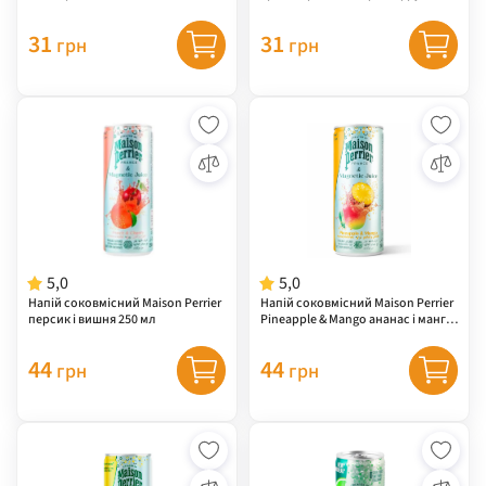
мл
31
31
грн
грн
5,0
5,0
Напій соковмісний Maison Perrier
Напій соковмісний Maison Perrier
персик і вишня 250 мл
Pineapple & Mango ананас і манго
250 мл
44
44
грн
грн