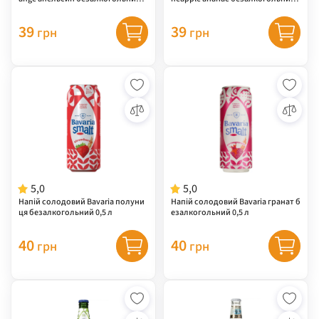
0,33 л
0,33 л
39
39
грн
грн
5,0
5,0
Напій солодовий Bavaria полуни
Напій солодовий Bavaria гранат б
ця безалкогольний 0,5 л
езалкогольний 0,5 л
40
40
грн
грн