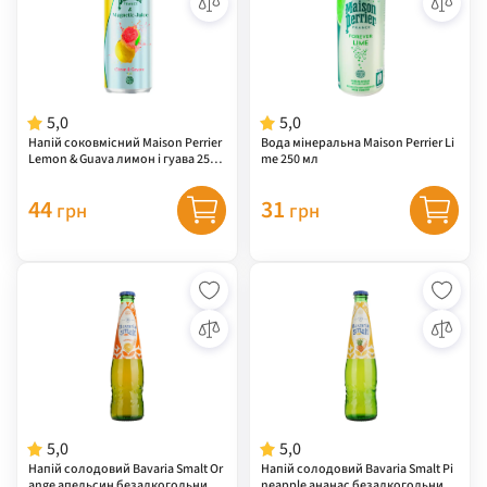
5,0
5,0
Напій соковмісний Maison Perrier
Вода мінеральна Maison Perrier Li
Lemon & Guava лимон і гуава 250
me 250 мл
мл
44
31
грн
грн
5,0
5,0
Напій солодовий Bavaria Smalt Or
Напій солодовий Bavaria Smalt Pi
ange апельсин безалкогольний
neapple ананас безалкогольний