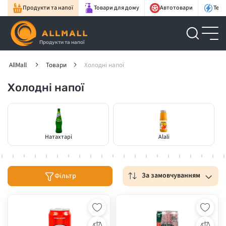
Продукти та напої
Товари для дому
Автотовари
Техн
Продукти та напої
AllMall
Товари
Холодні напої
Холодні напої
Натахтарі
Alali
За замовчуванням
Фільтр