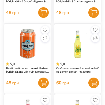
l Original Gin & Grapefruit джин & гр
l Original Gin & Сranberry джин & ж
ейпфрут 5,5% 0,33 л
уравлина 5,5% 0,33 л
48
48
грн
грн
5,0
5,0
Напій слабоалкогольний Hartwal
Слабоалкогольний коктейль Le C
l Original Long Drink Gin & Orange Д
oq Lemon Spritz 4,7% 330 мл
жин з апельсином 5,5% 0,33 л
48
60
грн
грн