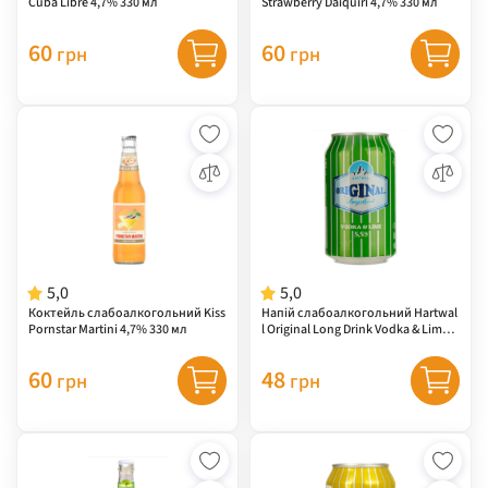
Cuba Libre 4,7% 330 мл
Strawberry Daiquiri 4,7% 330 мл
60
60
грн
грн
5,0
5,0
Коктейль слабоалкогольний Kiss
Напій слабоалкогольний Hartwal
Pornstar Martini 4,7% 330 мл
l Original Long Drink Vodka & Lime
5,5% 0,33 л
60
48
грн
грн