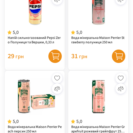
5,0
5,0
Напій сильногазований Pepsi Zer
Вода мінеральна Maison Perrier St
o Полуниця та Вершки, 0,33 л
rawberry полуниця 250 мл
29
31
грн
грн
5,0
5,0
Вода мінеральна Maison Perrier Pe
Вода мінеральна Maison Perrier Gr
ach персик 250 мл
apefruit рожевий грейпфрут 250