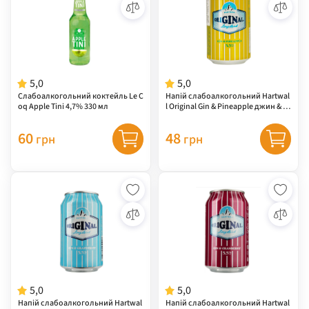
5,0
5,0
Слабоалкогольний коктейль Le C
Напій слабоалкогольний Hartwal
oq Apple Tini 4,7% 330 мл
l Original Gin & Pineapple джин & а
нанас 5,5% 0,33 л
60
48
грн
грн
5,0
5,0
Напій слабоалкогольний Hartwal
Напій слабоалкогольний Hartwal