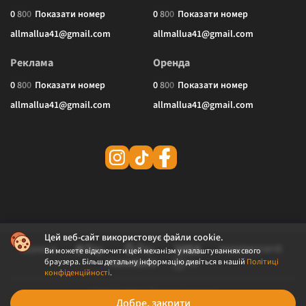
0
8
0
0
Показати номер
0
8
0
0
Показати номер
allmallua41@gmail.com
allmallua41@gmail.com
Реклама
Оренда
0
8
0
0
Показати номер
0
8
0
0
Показати номер
allmallua41@gmail.com
allmallua41@gmail.com
Цей веб-сайт використовує файли cookie.
Ви можете відключити цей механізм у налаштуваннях свого
браузера. Більш детальну інформацію дивіться в нашій
Політиці
конфіденційності
.
© 2026 ALLMALL. Всі права захищені.
Добре, закрити