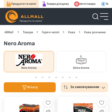
Продукти та напої
Товари для дому
Автотовари
Техн
Продукти та напої
AllMall
Товари
Гарячі напої
Кава
Кава розчинна
Nero Aroma
Nero Aroma
Dolce Aroma
За замовчуванням
Фільтр