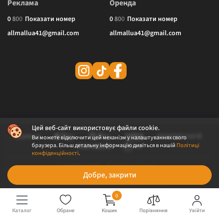
Реклама
Оренда
0
8
0
0
Показати номер
0
8
0
0
Показати номер
allmallua41@gmail.com
allmallua41@gmail.com
Цей веб-сайт використовує файли cookie.
Ви можете відключити цей механізм у налаштуваннях свого
браузера. Більш детальну інформацію дивіться в нашій
Політиці
конфіденційності
.
© 2026 ALLMALL. Всі права захищені.
Добре, закрити
Політика конфіденційності
Публічна оферта
0
Каталог
Обране
Кошик
Порівняння
Увійти