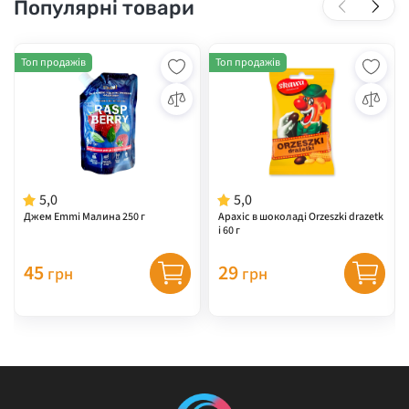
Популярні товари
Топ продажів
Топ продажів
5,0
5,0
Джем Emmi Малина 250 г
Арахіс в шоколаді Orzeszki drazetk
i 60 г
45
29
грн
грн