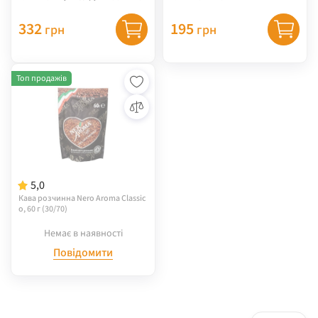
332
195
грн
грн
Топ продажів
5,0
Кава розчинна Nero Aroma Classic
o, 60 г (30/70)
Немає в наявності
Повідомити