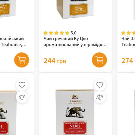
5,0
Альпійський
Чай гречаний Ку Цяо
Чай Шу
х Teahouse,
ароматизований у пірамідках
Teaho
Teahouse
244
274
грн