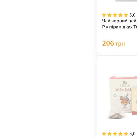
5,0
Чай чорний цей
P у пірамідках T
г
206
грн
5,0