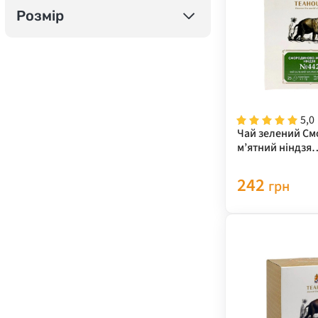
Розмір
5,0
Чай зелений С
м’ятний ніндзя
ароматизований
Teahouse, 50 г
242
грн