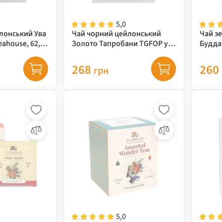
5,0
лонський Ува
Чай чорний цейлонський
Чай з
eahouse, 62,5
Золото Тапробани TGFOP у
Будда 
пірамідках Teahouse, 62,5 г
50 г
268
260
грн
5,0