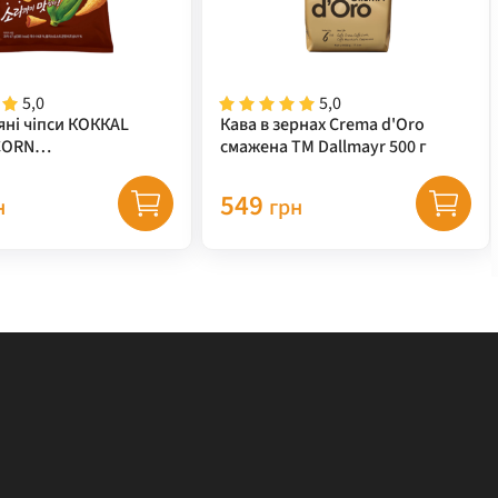
5,0
5,0
яні чіпси КОККАL
Кава в зернах Crema d'Oro
CORN
смажена ТМ Dallmayr 500 г
за+гриль) TM "LOTTE"
549
н
грн