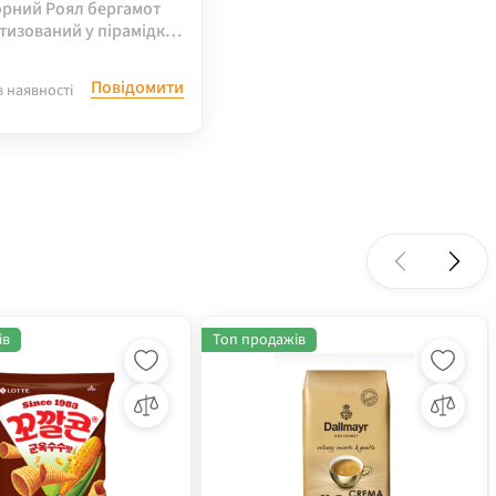
орний Роял бергамот
тизований у пірамідках
se, 62,5 г
Повідомити
в наявності
ів
Топ продажів