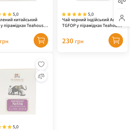
5,0
5,0
елений китайський
Чай чорний індійський Асам
у пірамідках Teahouse,
TGFOP у пірамідках Teahouse,
62,5 г
230
грн
грн
5,0