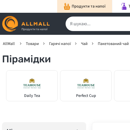
Продукти та напої
Продукти та напої
AllMall
Товари
Гарячі напої
Чай
Пакетований чай
Пірамідки
Daily Tea
Perfect Cup