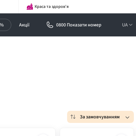
Краса та здоров'я
0%
Акції
0800 Показати номер
UA
За замовчуванням