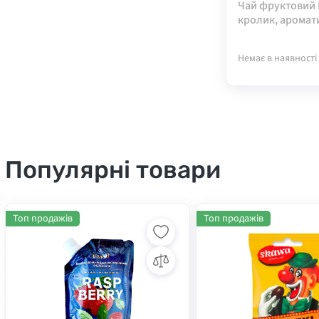
Чай фруктовий 
кролик, аромат
пірамідках Teaho
Немає в наявності
Популярні товари
Топ продажів
Топ продажів