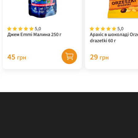
5,0
5,0
Джем Emmi Малина 250 г
Арахіс в шоколаді Orz
drazetki 60 г
45
29
грн
грн