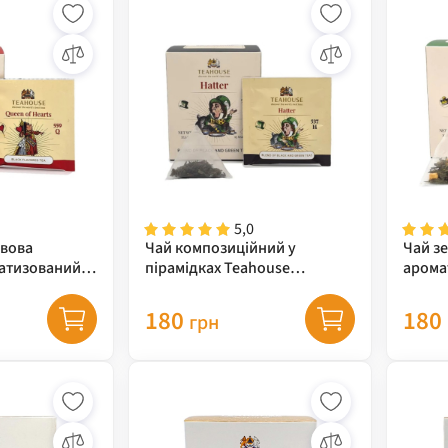
5,0
рвова
Чай композиційний у
Чай з
атизований у
пірамідках Teahouse
арома
use, 37,5 г
Шалений Капелюшник, 37,5 г
Teahou
180
180
грн