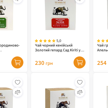
5,0
мородиново-
Чай чорний кенійськй
Чай г
Золотий гепард Сад Kiriti у
Апель
 у пірамідках
пірамідках Teahouse, 62,5 г
арома
Teahou
230
254
грн