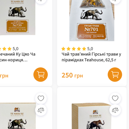
5,0
5,0
речаний Ку Цяо Ча
Чай трав’яний Гірські трави у
син-кориця
пірамідках Teahouse, 62,5 г
тизований у пірамідках
se, 75 г
250
грн
грн