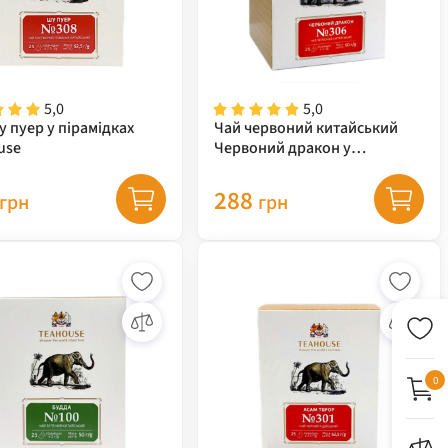
5,0
5,0
 пуер у пірамідках
Чай червоний китайський
use
Червоний дракон у
пірамідках Teahouse, 50 г
288
грн
грн
0