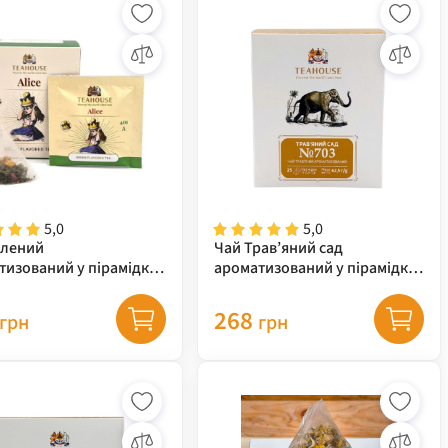
5,0
5,0
елений
Чай Трав’яний сад
тизований у пірамідках
ароматизований у пірамідках
se Аліса, 37,5 г
Teahouse, 62,5 г
268
грн
грн