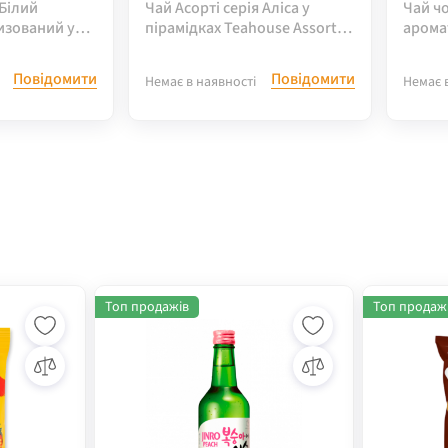
Білий
Чай Асорті серія Аліса у
Чай ч
изований у
пірамідках Teahouse Assorted
арома
use, 37,5 г
Wonder Teas, 40 г
Teahou
Повідомити
Повідомити
Немає в наявності
Немає 
Топ продажів
Топ продаж