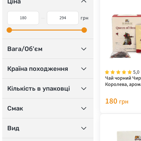
Ціна
—
грн
Вага/Об'єм
Країна походження
5,0
Чай чорний Чи
Королева, аром
Кількість в упаковці
пірамідках Teaho
180
грн
Смак
Вид