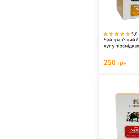
5,0
Чай трав’яний 
луг у пірамідка
62,5 г
250
грн