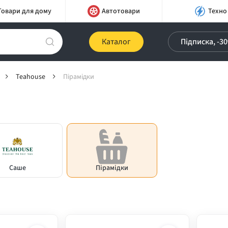
Товари для дому
Автотовари
Техно
Каталог
Підписка, -3
Teahouse
Пірамідки
Саше
Пірамідки