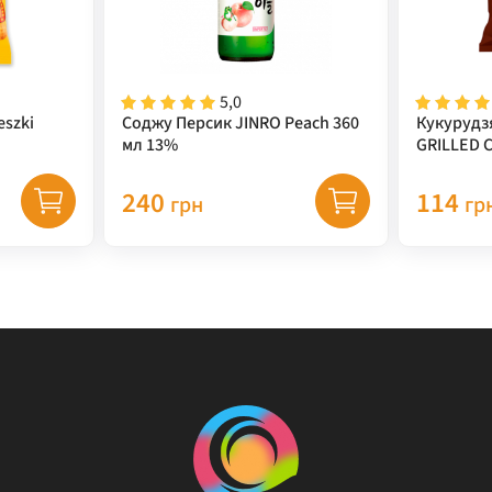
5,0
eszki
Соджу Персик JINRO Peach 360
Кукурудз
мл 13%
GRILLED 
(кукуруд
67 г
240
114
грн
гр