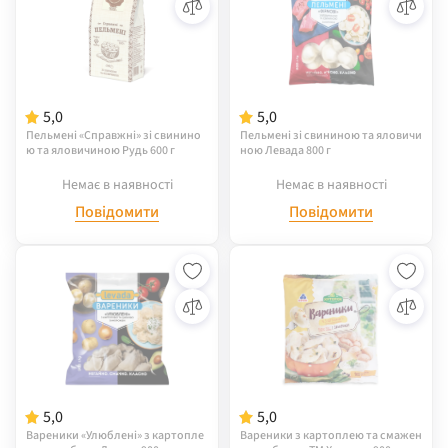
5,0
5,0
Пельмені «Справжні» зі свинино
Пельмені зі свининою та яловичи
ю та яловичиною Рудь 600 г
ною Левада 800 г
Немає в наявності
Немає в наявності
Повідомити
Повідомити
5,0
5,0
Вареники «Улюблені» з картопле
Вареники з картоплею та смажен