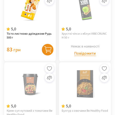
5,0
5,0
Тісто листково-дріжджове Рудь
Хрусткі чіпси з яблук VIBE CRUNC
500 г
H 50 г
Немає в наявності
83
грн
Повідомити
5,0
5,0
Крем-суп нутовий з томатами Be
Булгур з овочами Be Healthy Food
Healthy Food