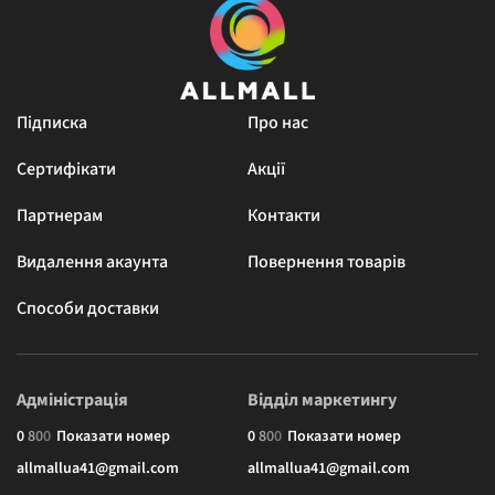
Підписка
Про нас
Сертифікати
Акції
Партнерам
Контакти
Видалення акаунта
Повернення товарів
Способи доставки
Адміністрація
Відділ маркетингу
0
8
0
0
Показати номер
0
8
0
0
Показати номер
allmallua41@gmail.com
allmallua41@gmail.com