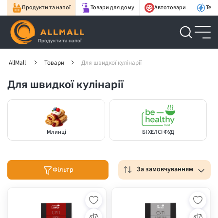
Продукти та напої
Товари для дому
Автотовари
Техн
Продукти та напої
AllMall
Товари
Для швидкої кулінарії
Для швидкої кулінарії
Млинці
БІ ХЕЛСІ ФУД
За замовчуванням
Фільтр