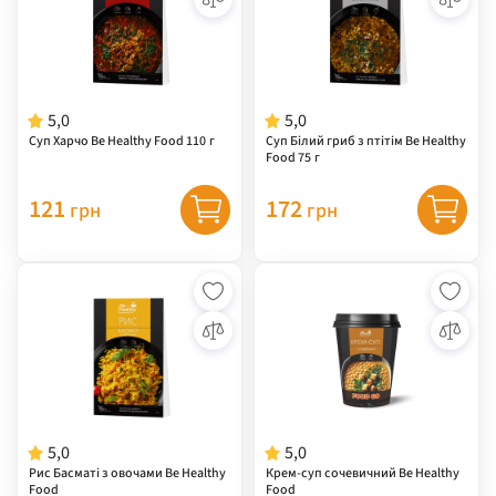
5,0
5,0
Суп Харчо Be Healthy Food 110 г
Суп Білий гриб з птітім Be Healthy
Food 75 г
121
172
грн
грн
5,0
5,0
Рис Басматі з овочами Be Healthy
Крем-суп сочевичний Be Healthy
Food
Food