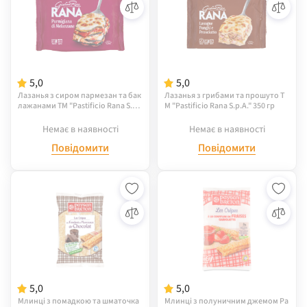
5,0
5,0
Лазанья з сиром пармезан та бак
Лазанья з грибами та прошуто Т
лажанами ТМ "Pastificio Rana S.p.
М "Pastificio Rana S.p.A." 350 гр
A." 300 гр
Немає в наявності
Немає в наявності
Повідомити
Повідомити
5,0
5,0
Млинці з помадкою та шматочка
Млинці з полуничним джемом Pa