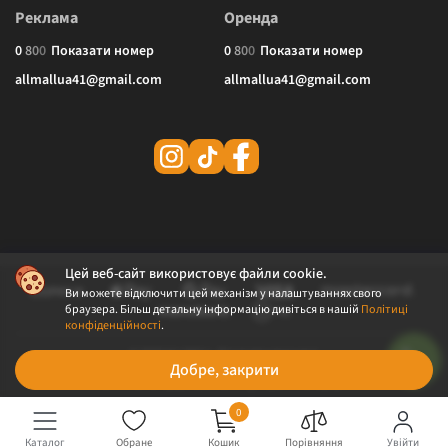
Реклама
Оренда
0
8
0
0
Показати номер
0
8
0
0
Показати номер
allmallua41@gmail.com
allmallua41@gmail.com
Цей веб-сайт використовує файли cookie.
Ви можете відключити цей механізм у налаштуваннях свого
браузера. Більш детальну інформацію дивіться в нашій
Політиці
конфіденційності
.
© 2026 ALLMALL. Всі права захищені.
Добре, закрити
Політика конфіденційності
Публічна оферта
0
Каталог
Обране
Кошик
Порівняння
Увійти