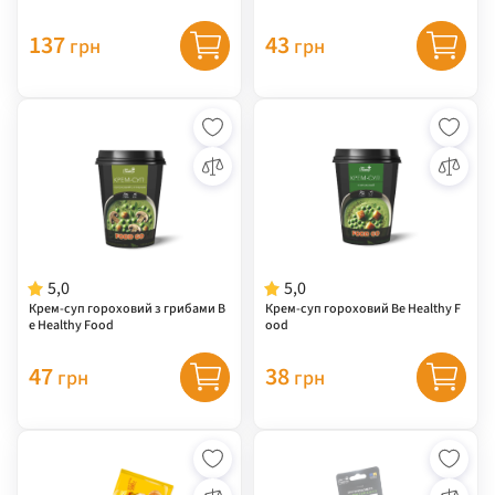
137
43
грн
грн
5,0
5,0
Крем-суп гороховий з грибами B
Крем-суп гороховий Be Healthy F
e Healthy Food
ood
47
38
грн
грн