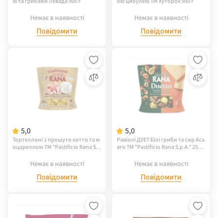
ю та грибами Левада 900 г
ою цибулею ТМ Хуторок 900 г
Немає в наявності
Немає в наявності
Повідомити
Повідомити
5,0
5,0
Тортеллоні з прошуто котто та м
Равіолі ДУЕТ Білі гриби та сир Ась
оцареллою ТМ "Pastificio Rana S.
яго ТМ "Pastificio Rana S.p.A." 250 г
p.A." 250 гр
р
Немає в наявності
Немає в наявності
Повідомити
Повідомити