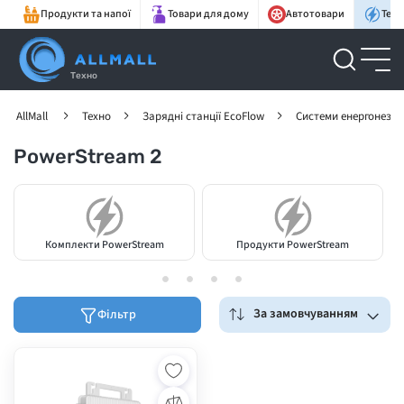
Продукти та напої
Товари для дому
Автотовари
Техн
Техно
AllMall
Техно
Зарядні станції EcoFlow
Системи енергонеза
PowerStream 2
Комплекти PowerStream
Продукти PowerStream
За замовчуванням
Фільтр