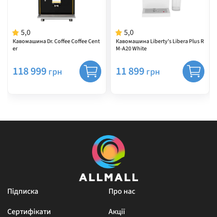
5,0
5,0
Кавомашина Dr. Coffee Coffee Cent
Кавомашина Liberty's Libera Plus R
er
M-A20 White
118 999
11 899
грн
грн
Підписка
Про нас
Сертифікати
Акції