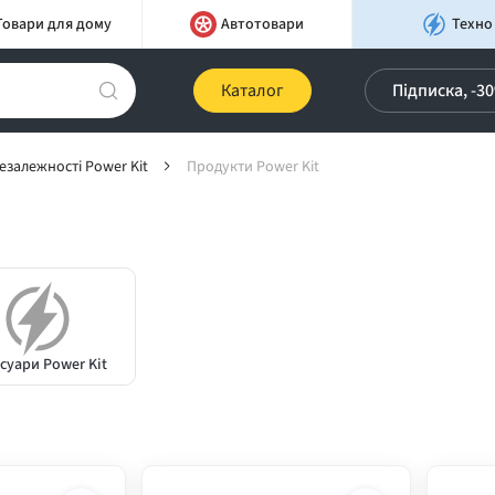
Товари для дому
Автотовари
Техно
Каталог
Підписка, -3
езалежності Power Kit
Продукти Power Kit
суари Power Kit