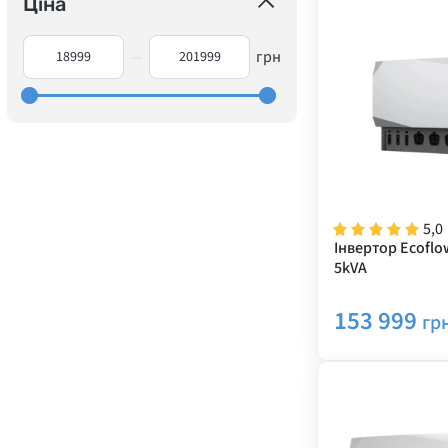
Ціна
—
грн
5,0
Інвертор Ecofl
5kVA
153 999
гр