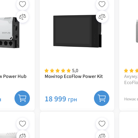
5,0
ow Power Hub
Монітор EcoFlow Power Kit
Акуму
EcoFlo
18 999
н
грн
Немає 