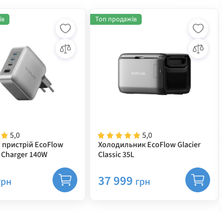
ів
Топ продажів
5,0
5,0
 пристрій EcoFlow
Холодильник EcoFlow Glacier
 Charger 140W
Classic 35L
37 999
грн
грн