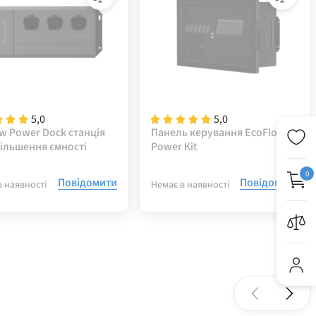
5,0
5,0
w Power Dock станція
Панель керування EcoFlow
більшення ємності
Power Kit
0
Повідомити
Повідомити
в наявності
Немає в наявності