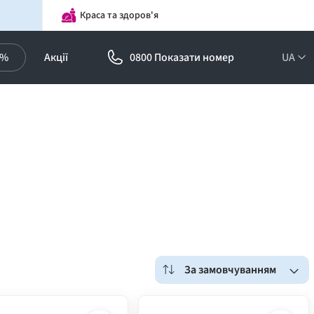
Краса та здоров'я
0%
Акції
0800 Показати номер
UA
За замовчуванням