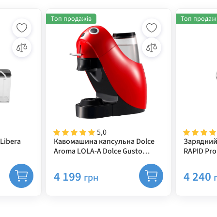
Топ продажів
Топ продаж
5,0
Libera
Кавомашина капсульна Dolce
Зарядний
Aroma LOLA-A Dolce Gusto
RAPID Pro
червона
4 199
4 240
грн