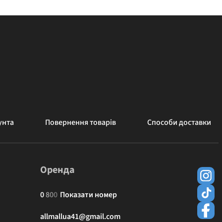
унта
Повернення товарів
Способи доставки
Оренда
0
8
0
0
Показати номер
allmallua41@gmail.com