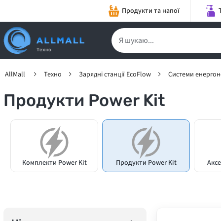
Продукти та напої
Техно
AllMall
Техно
Зарядні станції EcoFlow
Cистеми енергон
Продукти Power Kit
Комплекти Power Kit
Продукти Power Kit
Аксе