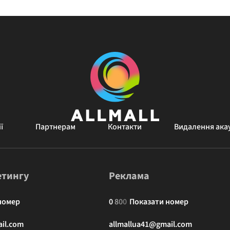
ї
Партнерам
Контакти
Видалення ака
етингу
Реклама
номер
0
8
0
0
Показати номер
il.com
allmallua41@gmail.com