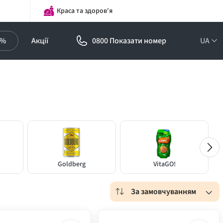
Краса та здоров'я
0%
Акції
0800 Показати номер
UA
Goldberg
VitaGO!
За замовчуванням