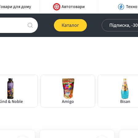
Товари для дому
Автотовари
Техно
Каталог
Підписка, -3
Kind & Noble
Amigo
Bisan