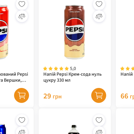
5,0
зований Pepsi
Напій Pepsi Крем-сода нуль
Напій 
та Вершки,
цукру 330 мл
29
66
грн
г