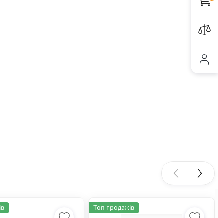
ів
Топ продажів