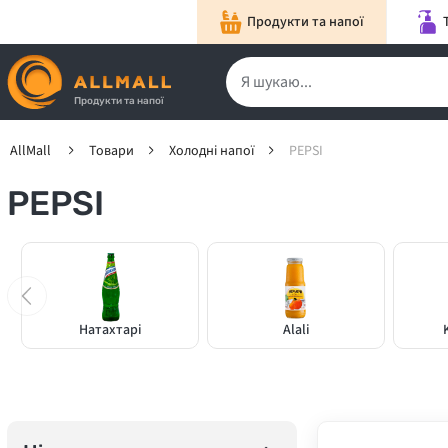
Продукти та напої
Продукти та напої
AllMall
Товари
Холодні напої
РEPSI
РEPSI
Натахтарі
Alali