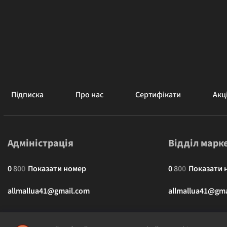
Підписка
Про нас
Сертифікати
Акці
Адміністрація
Відділ марк
0
8
0
0
Показати номер
0
8
0
0
Показати 
allmallua41@gmail.com
allmallua41@gma