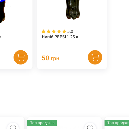
5,0
л
Напій PEPSI 1,25 л
50
грн
Топ продажів
Топ продаж