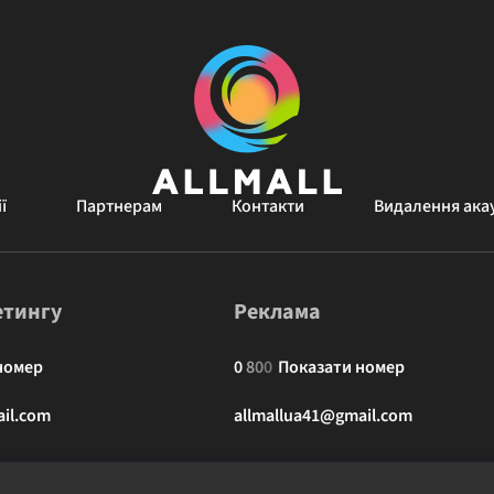
ї
Партнерам
Контакти
Видалення ака
етингу
Реклама
номер
0
8
0
0
Показати номер
il.com
allmallua41@gmail.com