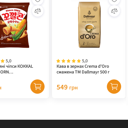
5,0
5,0
яні чіпси КОККАL
Кава в зернах Crema d'Oro
CORN
смажена ТМ Dallmayr 500 г
за+гриль) TM "LOTTE"
549
н
грн