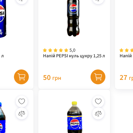
5,0
 л
Напій PEPSI нуль цукру 1,25 л
Напій 
50
27
грн
г