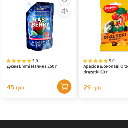
5,0
5,0
Джем Emmi Малина 250 г
Арахіс в шоколаді Orz
drazetki 60 г
45
29
грн
грн