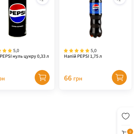
5,0
5,0
PEPSI нуль цукру 0,33 л
Напій PEPSI 1,75 л
66
рн
грн
0