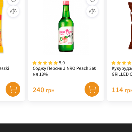
5,0
eszki
Соджу Персик JINRO Peach 360
Кукурудз
мл 13%
GRILLED 
(кукуруд
67 г
240
114
грн
гр