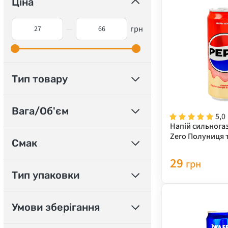
Ціна
—
грн
Тип товару
Вага/Об'єм
5,0
Напій сильнога
Zero Полуниця 
Смак
0,33 л
29
грн
Тип упаковки
Умови зберігання