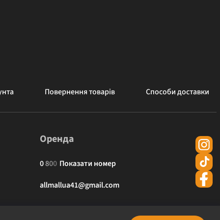
унта
Повернення товарів
Способи доставки
Оренда
0
8
0
0
Показати номер
allmallua41@gmail.com