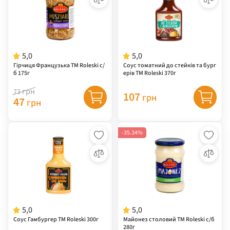
5,0
5,0
Гірчиця Французька ТМ Roleski с/
Соус томатний до стейків та бург
б 175г
ерів ТМ Roleski 370г
грн
73
107
грн
47
грн
-35.34%
5,0
5,0
Соус Гамбургер ТМ Roleski 300г
Майонез столовий ТМ Roleski с/б
280г