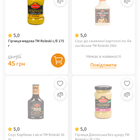
5,0
5,0
Гірчиця медова ТМ Roleski с/б 175
Соус до cмаженої картоплі по-бе
г
льгійськи ТМ Roleski 290г
грн
Немає в наявності
69
45
грн
Повідомити
5,0
5,0
Соус барбекю з віскі ТМ Roleski 36
Гірчиця Діжонська без цукру ТМ
5г
Roleski с/б 175г