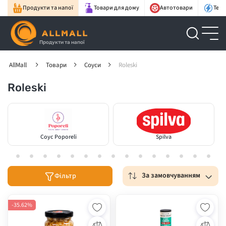
Продукти та напої
Товари для дому
Автотовари
Техн
Продукти та напої
AllMall
Товари
Соуси
Roleski
Roleski
Соус Poporeli
Spilva
За замовчуванням
Фільтр
-35.62%