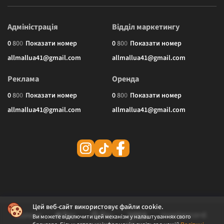
Адміністрація
Відділ маркетингу
0
8
0
0
Показати номер
0
8
0
0
Показати номер
allmallua41@gmail.com
allmallua41@gmail.com
Реклама
Оренда
0
8
0
0
Показати номер
0
8
0
0
Показати номер
allmallua41@gmail.com
allmallua41@gmail.com
Цей веб-сайт використовує файли cookie.
Ви можете відключити цей механізм у налаштуваннях свого