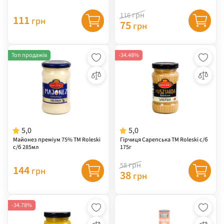
грн
116
111
грн
75
грн
Топ продажів
-34.48%
5,0
5,0
Майонез преміум 75% ТМ Roleski
Гірчиця Сарепська ТМ Roleski с/б
с/б 285мл
175г
грн
58
144
грн
38
грн
-34.78%