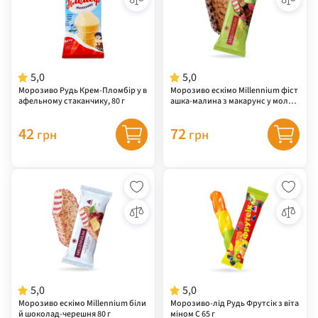
5,0
5,0
Морозиво Рудь Крем-Пломбір у в
Морозиво ескімо Millennium фіст
афельному стаканчику, 80 г
ашка-малина з макарунс у молоч
ному шоколаді 80 г
42
72
грн
грн
5,0
5,0
Морозиво ескімо Millennium біли
Морозиво-лід Рудь Фрутсік з віта
й шоколад-черешня 80 г
міном С 65 г