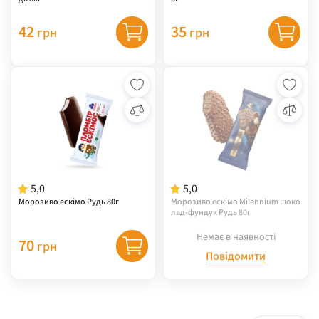
42
35
грн
грн
5,0
5,0
Морозиво ескімо Рудь 80г
Морозиво ескімо Milennium шоко
лад-фундук Рудь 80г
Немає в наявності
70
грн
Повідомити