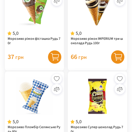
5,0
5,0
Морозиво ріжок фісташка Рудь 7
Морозиво ріжок IMPERIUM три ш
0г
околада Рудь 100г
37
66
грн
грн
5,0
5,0
Морозиво Пломбір Селянське Ру
Морозиво Супер шоколад Рудь 7
дь 80г
0г