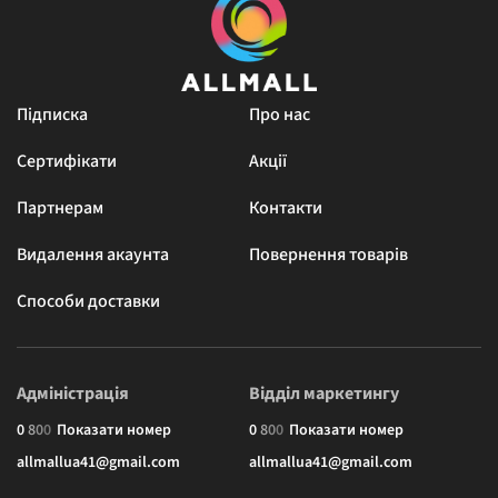
Підписка
Про нас
Сертифікати
Акції
Партнерам
Контакти
Видалення акаунта
Повернення товарів
Способи доставки
Адміністрація
Відділ маркетингу
0
8
0
0
Показати номер
0
8
0
0
Показати номер
allmallua41@gmail.com
allmallua41@gmail.com