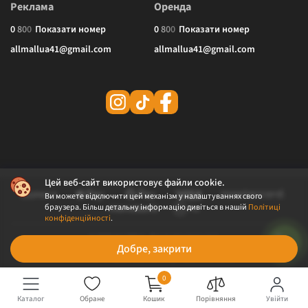
Реклама
Оренда
0
8
0
0
Показати номер
0
8
0
0
Показати номер
allmallua41@gmail.com
allmallua41@gmail.com
Цей веб-сайт використовує файли cookie.
Ви можете відключити цей механізм у налаштуваннях свого
браузера. Більш детальну інформацію дивіться в нашій
Політиці
конфіденційності
.
© 2026 ALLMALL. Всі права захищені.
Добре, закрити
Політика конфіденційності
Публічна оферта
0
Каталог
Обране
Кошик
Порівняння
Увійти