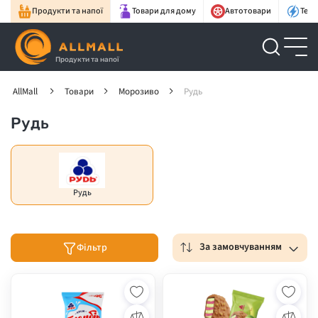
Продукти та напої
Товари для дому
Автотовари
Техн
Продукти та напої
AllMall
Товари
Морозиво
Рудь
Рудь
Рудь
За замовчуванням
Фільтр