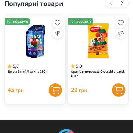
Популярні товари
Топ продажів
Топ продажів
5,0
5,0
Джем Emmi Малина 250 г
Арахіс в шоколаді Orzeszki drazetk
i 60 г
45
29
грн
грн