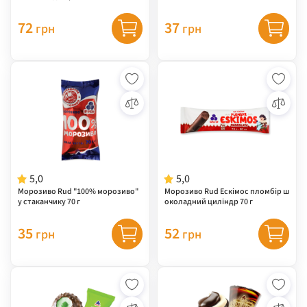
72
37
грн
грн
5,0
5,0
Морозиво Rud "100% морозиво"
Морозиво Rud Ескімос пломбір ш
у стаканчику 70 г
околадний циліндр 70 г
35
52
грн
грн