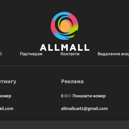
ї
Партнерам
Контакти
Видалення ака
етингу
Реклама
номер
0
8
0
0
Показати номер
il.com
allmallua41@gmail.com