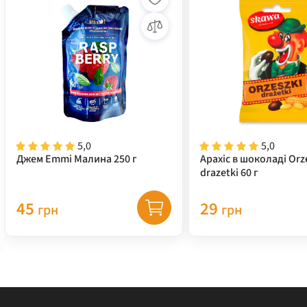
5,0
5,0
Джем Emmi Малина 250 г
Арахіс в шоколаді Orz
drazetki 60 г
45
29
грн
грн