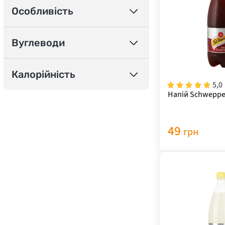
Особливість
Вуглеводи
Калорійність
5,0
Напій Schweppes
49
грн