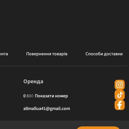
унта
Повернення товарів
Способи доставки
Оренда
0
8
0
0
Показати номер
allmallua41@gmail.com