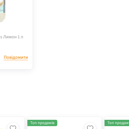
s Лимон 1 л
Повідомити
Топ продажів
Топ продаж