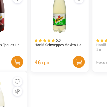
5,0
 Гранат 1 л
Напій Schweppes Мохіто 1 л
Напій
1 л
46
грн
Немає 