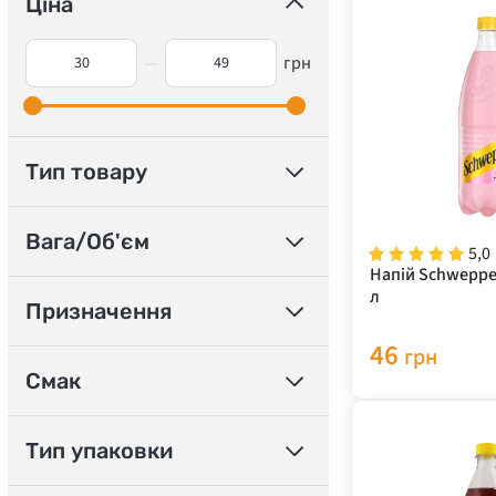
Ціна
—
грн
Тип товару
Вага/Об'єм
5,0
Напій Schweppes
л
Призначення
46
грн
Смак
Тип упаковки