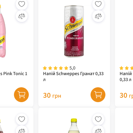
5,0
 Pink Tonic 1
Напій Schweppes Гранат 0,33
Напій
л
0,33 л
30
30
грн
г