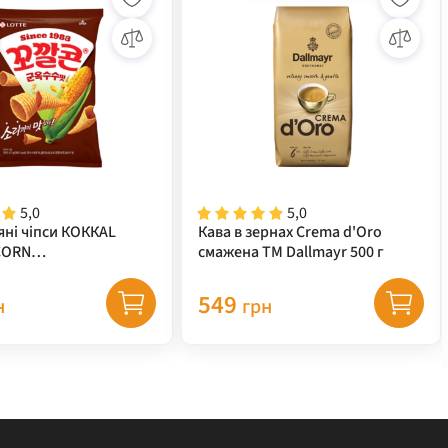
5,0
5,0
яні чіпси КОККАL
Кава в зернах Crema d'Oro
CORN
смажена ТМ Dallmayr 500 г
за+гриль) TM "LOTTE"
549
н
грн