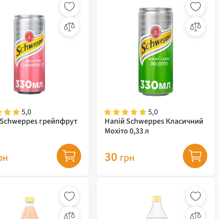
5,0
5,0
 Schweppes грейпфрут
Напій Schweppes Класичний
Мохіто 0,33 л
30
рн
грн