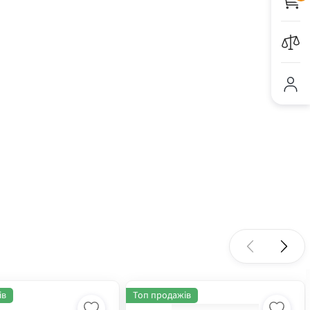
ів
Топ продажів