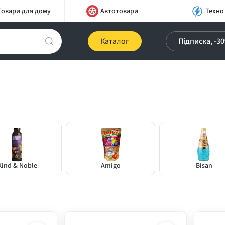
Товари для дому
Автотовари
Техно
Каталог
Підписка, -3
Kind & Noble
Amigo
Bisan