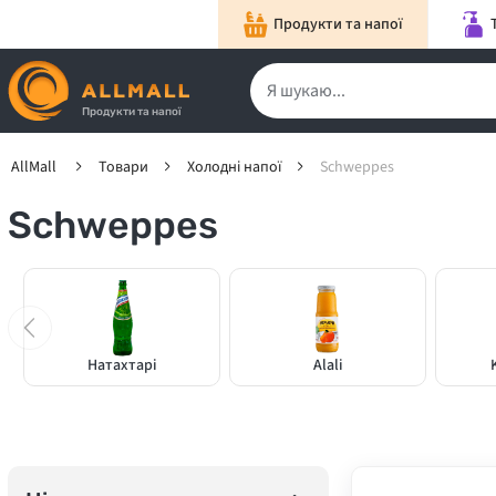
Продукти та напої
Продукти та напої
AllMall
Товари
Холодні напої
Schweppes
Schweppes
Натахтарі
Alali