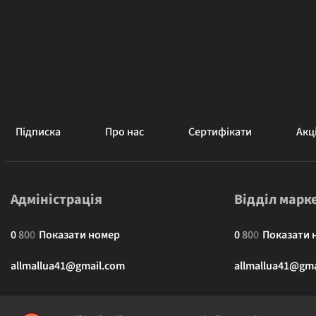
Підписка
Про нас
Сертифікати
Акці
Адміністрація
Відділ марк
0
8
0
0
Показати номер
0
8
0
0
Показати 
allmallua41@gmail.com
allmallua41@gma