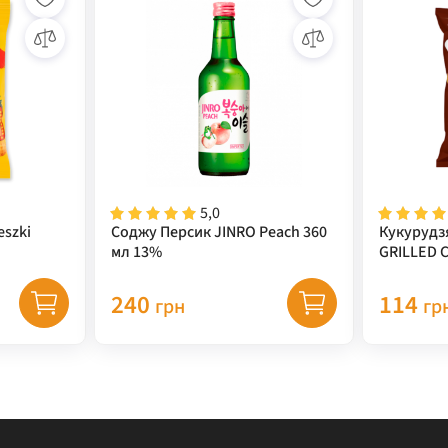
5,0
eszki
Соджу Персик JINRO Peach 360
Кукурудз
мл 13%
GRILLED 
(кукуруд
67 г
240
114
грн
гр