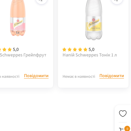
5,0
5,0
 Schweppes Грейпфрут
Напій Schweppes Тонік 1 л
Повідомити
Повідомити
в наявності
Немає в наявності
0