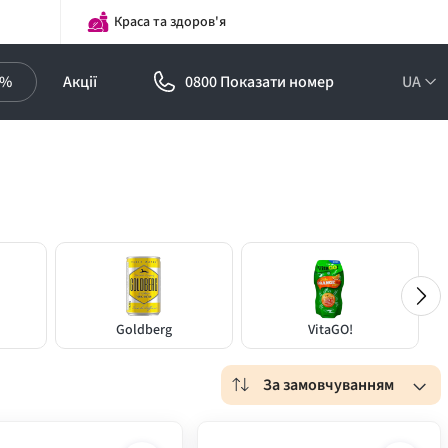
Краса та здоров'я
0%
Акції
0800 Показати номер
UA
Goldberg
VitaGO!
За замовчуванням