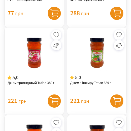
77
288
грн
грн
5,0
5,0
Джем трояндовий Tatlan 380 г
Джем з інжиру Tatlan 380 г
221
221
грн
грн