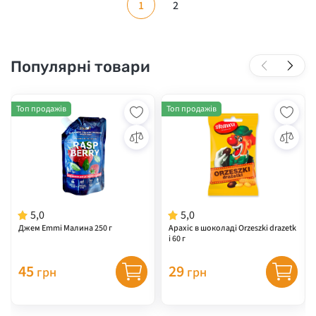
1
2
Популярні товари
Топ продажів
Топ продажів
5,0
5,0
Джем Emmi Малина 250 г
Арахіс в шоколаді Orzeszki drazetk
i 60 г
45
29
грн
грн