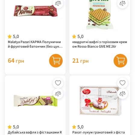
5,0
5,0
Malatya Pazari КАРМА Полунични
квадратні вафлі з горіховим крем
й фруктовий батончик (без цукр
ом Rosso Bianco GIVE ME 26г
у) 40г
64
21
грн
грн
5,0
5,0
Дубайська вафля з фісташками R
Рахат-лукум гранатовий з фіста