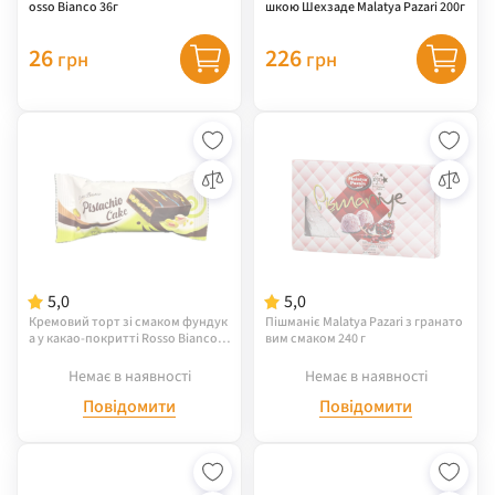
osso Bianco 36г
шкою Шехзаде Malatya Pazari 200г
26
226
грн
грн
5,0
5,0
Кремовий торт зі смаком фундук
Пішманіє Malatya Pazari з гранато
а у какао-покритті Rossо Bianco D
вим смаком 240 г
oubi 40 г
Немає в наявності
Немає в наявності
Повідомити
Повідомити