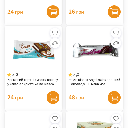
Doubi 40 г
24
26
грн
грн
5,0
5,0
Кремовий торт зі смаком кокосу
Rossо Bianco Angel Hair молочний
у какао-покритті Rossо Bianco Do
шоколад з Пішманіє 45г
ubi 40 г
24
48
грн
грн