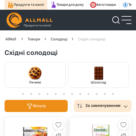
Продукти та напої
Товари для дому
Автотовари
Техн
Продукти та напої
AllMall
Товари
Солодощі
Східні солодощі
Східні солодощі
Печиво
Шоколад
За замовчуванням
Фільтр