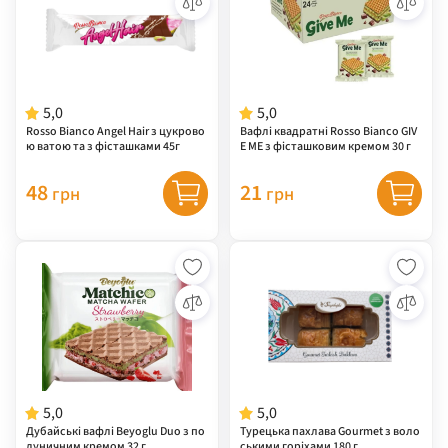
5,0
5,0
Rossо Bianco Angel Hair з цукрово
Вафлі квадратні Rosso Bianco GIV
ю ватою та з фісташками 45г
E ME з фісташковим кремом 30 г
48
21
грн
грн
5,0
5,0
Дубайські вафлі Beyoglu Duo з по
Турецька пахлава Gourmet з воло
луничним кремом 32 г
ськими горіхами 180 г