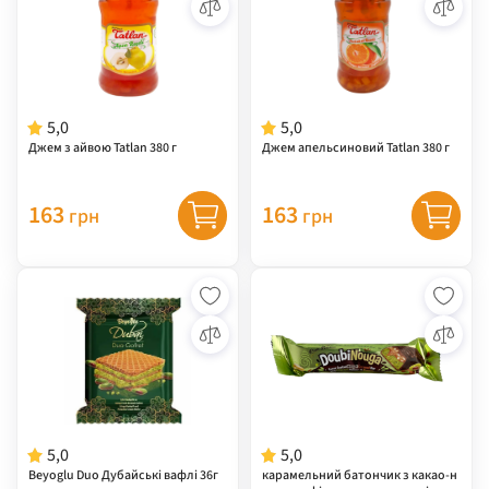
5,0
5,0
Джем з айвою Tatlan 380 г
Джем апельсиновий Tatlan 380 г
163
163
грн
грн
5,0
5,0
Beyoglu Duo Дубайські вафлі 36г
карамельний батончик з какао-н