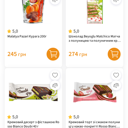
5,0
5,0
Malatya Pazari Курага 200г
Шоколад Beyoglu Matchico Матча
з полуницею та полуничним кре
мом 95 г
245
274
грн
грн
5,0
5,0
Кремовий десерт з фісташкою Ro
Кремовий торт зі смаком полуни
sso Bianco Doubi 40 г
ці у какао-покритті Rossо Bianco