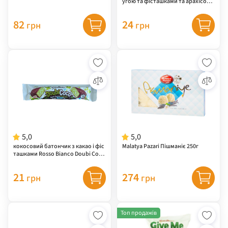
угою та фісташками та арахісом
Rosso Bianco Doubi Nouga 50г
82
24
грн
грн
5,0
5,0
кокосовий батончик з какао і фіс
Malatya Pazari Пішманіє 250г
ташками Rosso Bianco Doubi Coco
40г
21
274
грн
грн
Топ продажів