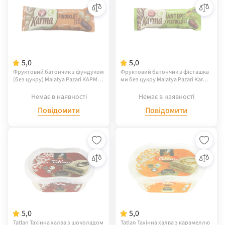
5,0
5,0
Фруктовий батончик з фундуком
Фруктовий батончик з фісташка
(без цукру) Malatya Pazari КАРМА
ми без цукру Malatya Pazari Karma
40г
40 г
Немає в наявності
Немає в наявності
Повідомити
Повідомити
5,0
5,0
Tatlan Тахінна халва з шоколадом
Tatlan Тахінна халва з карамеллю