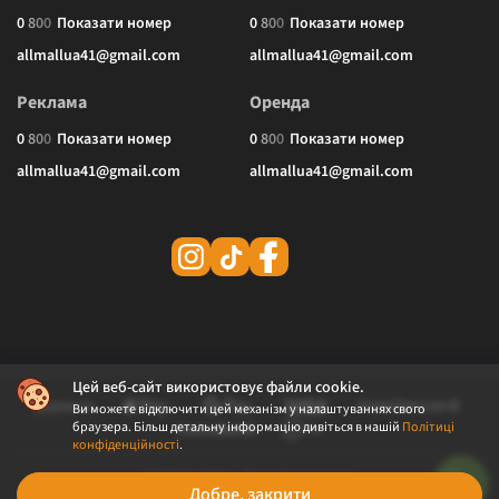
0
8
0
0
Показати номер
0
8
0
0
Показати номер
allmallua41@gmail.com
allmallua41@gmail.com
Реклама
Оренда
0
8
0
0
Показати номер
0
8
0
0
Показати номер
allmallua41@gmail.com
allmallua41@gmail.com
Цей веб-сайт використовує файли cookie.
Ви можете відключити цей механізм у налаштуваннях свого
браузера. Більш детальну інформацію дивіться в нашій
Політиці
конфіденційності
.
© 2026 ALLMALL. Всі права захищені.
Добре, закрити