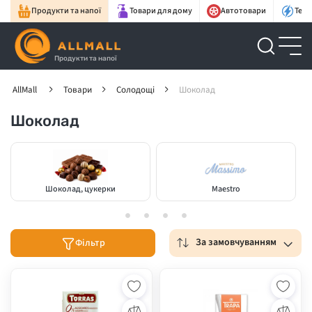
Продукти та напої
Товари для дому
Автотовари
Техн
Продукти та напої
AllMall
Товари
Солодощі
Шоколад
Шоколад
Шоколад, цукерки
Maestro
За замовчуванням
Фільтр