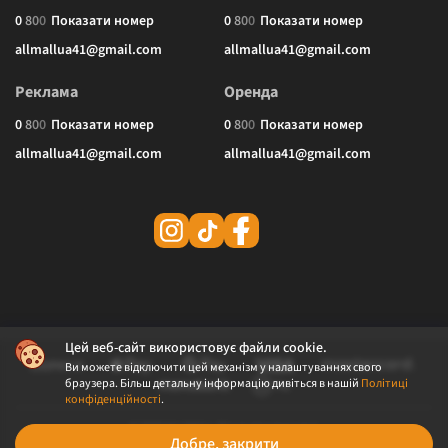
0
8
0
0
Показати номер
0
8
0
0
Показати номер
allmallua41@gmail.com
allmallua41@gmail.com
Реклама
Оренда
0
8
0
0
Показати номер
0
8
0
0
Показати номер
allmallua41@gmail.com
allmallua41@gmail.com
Цей веб-сайт використовує файли cookie.
Ви можете відключити цей механізм у налаштуваннях свого
браузера. Більш детальну інформацію дивіться в нашій
Політиці
конфіденційності
.
© 2026 ALLMALL. Всі права захищені.
Добре, закрити