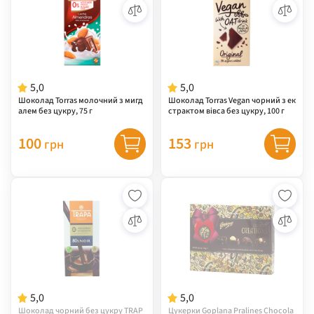
5,0
5,0
Шоколад Torras молочний з мигд
Шоколад Torras Vegan чорний з ек
алем без цукру, 75 г
страктом вівса без цукру, 100 г
100
153
грн
грн
5,0
5,0
Шоколад чорний без цукру TRAP
Цукерки Goplana Pralines Chocola