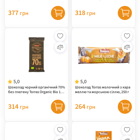
г
377
318
грн
грн
5,0
5,0
Шоколад чорний органічний 70%
Шоколад Torras молочний з кара
без глютену Torras Organic Bio 170
меллю та морською сіллю, 250 г
г
314
264
грн
грн