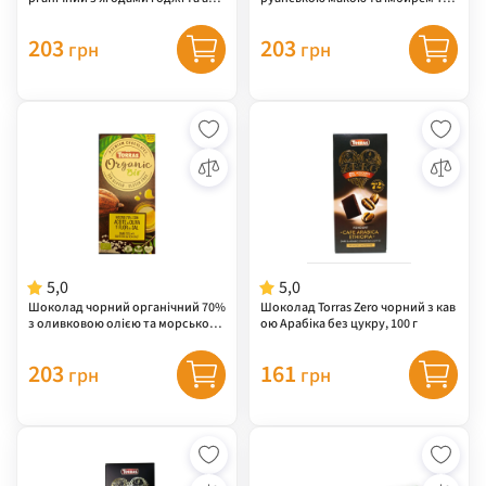
ї, 100 г
as Organic 100 г
203
203
грн
грн
5,0
5,0
Шоколад чорний органічний 70%
Шоколад Torras Zero чорний з кав
з оливковою олією та морською
ою Арабіка без цукру, 100 г
сіллю Torras Organic 100 г
203
161
грн
грн