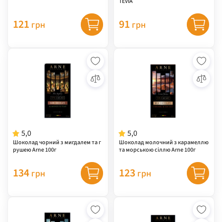
TEVIA
121
91
грн
грн
5,0
5,0
Шоколад чорний з мигдалем та г
Шоколад молочний з карамеллю
рушею Arne 100г
та морською сіллю Arne 100г
134
123
грн
грн