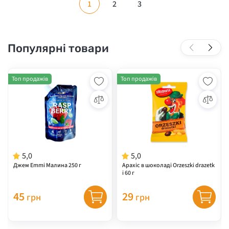
1
2
3
Популярні товари
Топ продажів
Топ продажів
5,0
5,0
Джем Emmi Малина 250 г
Арахіс в шоколаді Orzeszki drazetk
i 60 г
45
29
грн
грн