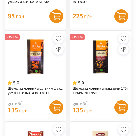
ульками 75г TRAPA STEVIA
INTENSO
98
225
грн
грн
-35.1%
-35.1%
5,0
5,0
Шоколад чорний з цільним фунд
Шоколад чорний з мигдалем 175г
уком 175г TRAPA INTENSO
TRAPA INTENSO
грн
грн
208
208
135
135
грн
грн