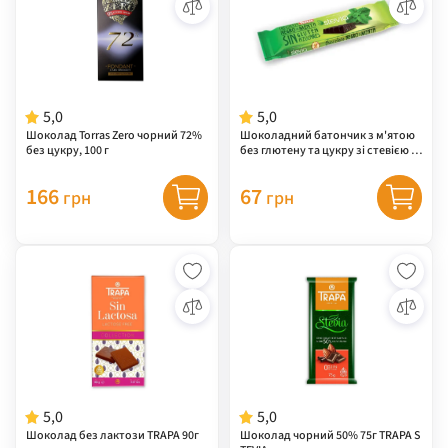
5,0
5,0
Шоколад Torras Zero чорний 72%
Шоколадний батончик з м'ятою
без цукру, 100 г
без глютену та цукру зі стевією T
orras Menta 35 г
166
67
грн
грн
5,0
5,0
Шоколад без лактози TRAPA 90г
Шоколад чорний 50% 75г TRAPA S