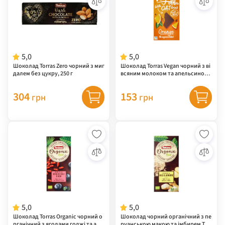
5,0
5,0
Шоколад Torras Zero чорний з миг
Шоколад Torras Vegan чорний з ві
далем без цукру, 250 г
всяним молоком та апельсином
без цукру, 100 г
304
153
грн
грн
5,0
5,0
Шоколад Torras Organic чорний о
Шоколад чорний органічний з пе
рганічний з ягодами годжі та аса
руанською макою та імбирем Torr