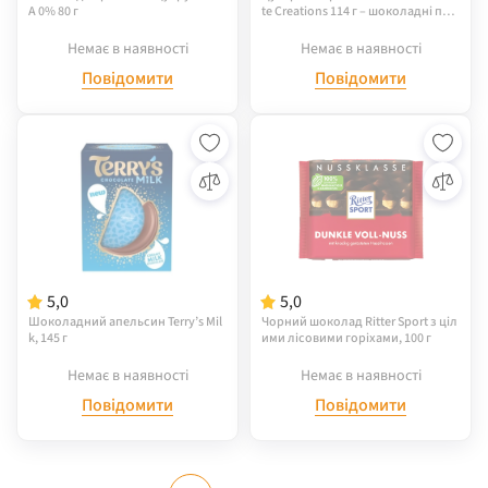
A 0% 80 г
te Creations 114 г – шоколадні пра
ліне асорті
Немає в наявності
Немає в наявності
Повідомити
Повідомити
5,0
5,0
Шоколадний апельсин Terry’s Mil
Чорний шоколад Ritter Sport з ціл
k, 145 г
ими лісовими горіхами, 100 г
Немає в наявності
Немає в наявності
Повідомити
Повідомити