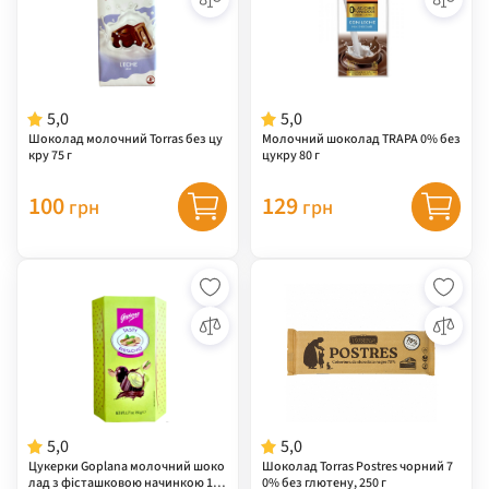
5,0
5,0
Шоколад молочний Torras без цу
Молочний шоколад TRAPA 0% без
кру 75 г
цукру 80 г
100
129
грн
грн
5,0
5,0
Цукерки Goplana молочний шоко
Шоколад Torras Postres чорний 7
лад з фісташковою начинкою 192
0% без глютену, 250 г