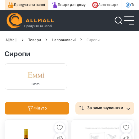
Продукти та напої
Товари для дому
Автотовари
Техн
Продукти та напої
AllMall
Товари
Наповнювачі
Сиропи
Сиропи
Emmi
За замовчуванням
Фільтр