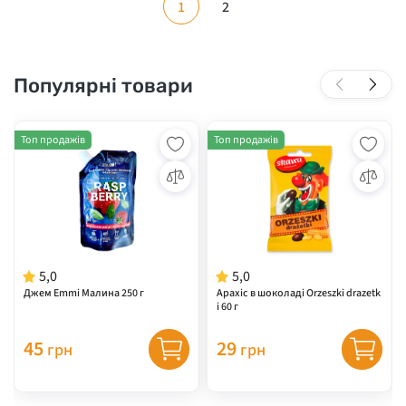
1
2
Популярні товари
Топ продажів
Топ продажів
5,0
5,0
Джем Emmi Малина 250 г
Арахіс в шоколаді Orzeszki drazetk
i 60 г
45
29
грн
грн