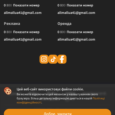
0
8
0
0
Показати номер
0
8
0
0
Показати номер
allmallua41@gmail.com
allmallua41@gmail.com
Реклама
Оренда
0
8
0
0
Показати номер
0
8
0
0
Показати номер
allmallua41@gmail.com
allmallua41@gmail.com
Цей веб-сайт використовує файли cookie.
Ви можете відключити цей механізм у налаштуваннях свого
браузера. Більш детальну інформацію дивіться в нашій
Політиці
конфіденційності
.
© 2026 ALLMALL. Всі права захищені.
Добре, закрити