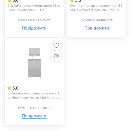
5,0
5,0
Система накопичення енергії Eco
Комплект енергонезалежності E
Flow PowerOcean DC Fit
coFlow Power Ocean ємність 15 k
Wh (трифазний потужністю 10 k
W)
Немає в наявності
Немає в наявності
Повідомити
Повідомити
5,0
Комплект енергонезалежності E
coFlow Power Ocean 5 kWh (одно
фазний інвертор 6 кВт)
Немає в наявності
Повідомити