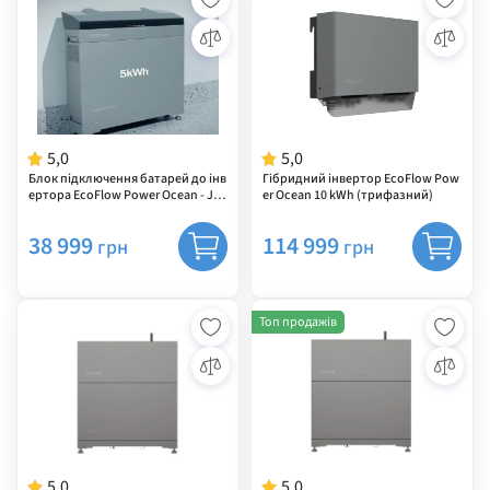
5,0
5,0
Блок підключення батарей до інв
Гібридний інвертор EcoFlow Pow
ертора EcoFlow Power Ocean - Ju
er Ocean 10 kWh (трифазний)
nction Box
38 999
114 999
грн
грн
Топ продажів
5,0
5,0