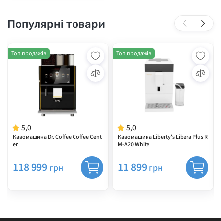
Популярні товари
Топ продажів
Топ продажів
5,0
5,0
Кавомашина Dr. Coffee Coffee Cent
Кавомашина Liberty's Libera Plus R
er
M-A20 White
118 999
11 899
грн
грн