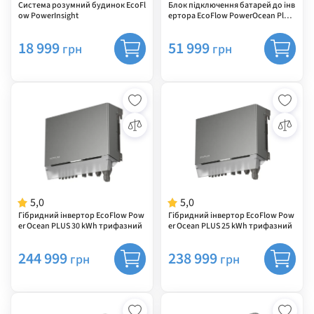
Система розумний будинок EcoFl
Блок підключення батарей до інв
ow PowerInsight
ертора EcoFlow PowerOcean Plus
Battery Junction Box
18 999
51 999
грн
грн
5,0
5,0
Гібридний інвертор EcoFlow Pow
Гібридний інвертор EcoFlow Pow
er Ocean PLUS 30 kWh трифазний
er Ocean PLUS 25 kWh трифазний
244 999
238 999
грн
грн