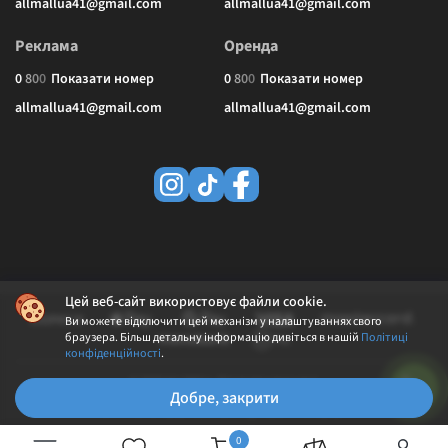
allmallua41@gmail.com
allmallua41@gmail.com
Реклама
Оренда
0
8
0
0
Показати номер
0
8
0
0
Показати номер
allmallua41@gmail.com
allmallua41@gmail.com
Цей веб-сайт використовує файли cookie.
Ви можете відключити цей механізм у налаштуваннях свого
браузера. Більш детальну інформацію дивіться в нашій
Політиці
конфіденційності
.
© 2026 ALLMALL. Всі права захищені.
Добре, закрити
Політика конфіденційності
Публічна оферта
0