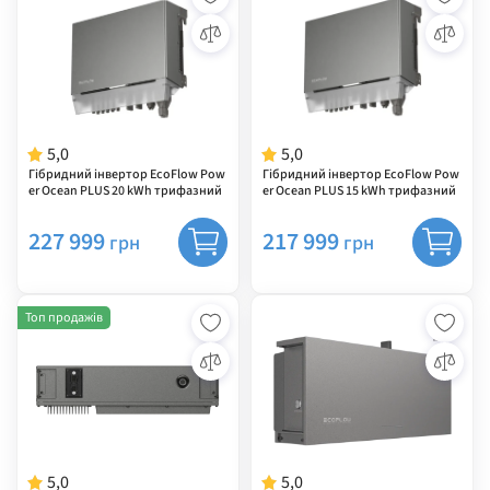
5,0
5,0
Гібридний інвертор EcoFlow Pow
Гібридний інвертор EcoFlow Pow
er Ocean PLUS 20 kWh трифазний
er Ocean PLUS 15 kWh трифазний
227 999
217 999
грн
грн
Топ продажів
5,0
5,0