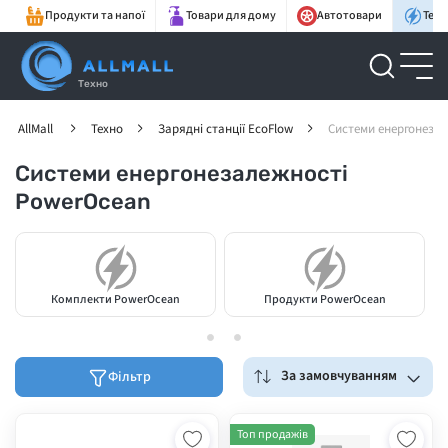
Продукти та напої
Товари для дому
Автотовари
Техн
Техно
AllMall
Техно
Зарядні станції EcoFlow
Системи енергонеза
Системи енергонезалежності
PowerOcean
Комплекти PowerOcean
Продукти PowerOcean
За замовчуванням
Фільтр
Топ продажів