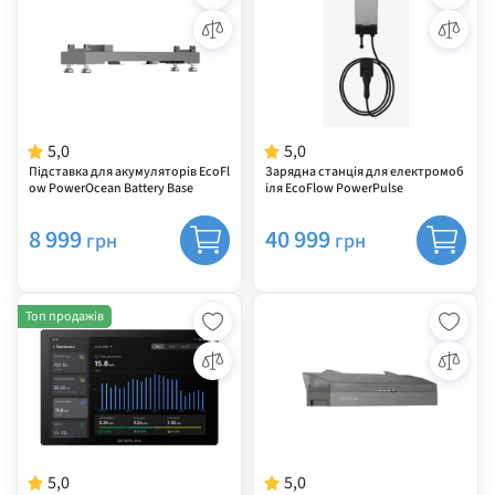
5,0
5,0
Підставка для акумуляторів EcoFl
Зарядна станція для електромоб
ow PowerOcean Battery Base
іля EcoFlow PowerPulse
8 999
40 999
грн
грн
Топ продажів
5,0
5,0