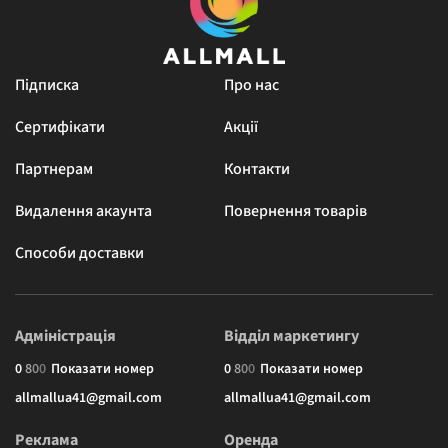
Підписка
Про нас
Сертифікати
Акції
Партнерам
Контакти
Видалення акаунта
Повернення товарів
Способи доставки
Адміністрація
Відділ маркетингу
0
8
0
0
Показати номер
0
8
0
0
Показати номер
allmallua41@gmail.com
allmallua41@gmail.com
Реклама
Оренда