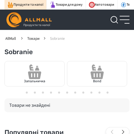
Продукти та напої
Товари для дому
Автотовари
Техн
Продукти та напої
AllMall
Товари
Sobranie
Sobranie
Запальничка
Bond
Товари не знайдені
Популярні товари