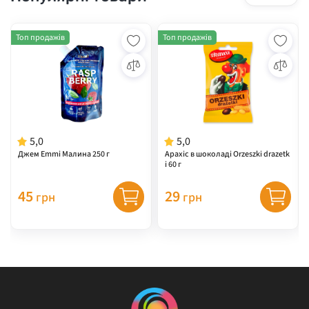
Топ продажів
Топ продажів
5,0
5,0
Джем Emmi Малина 250 г
Арахіс в шоколаді Orzeszki drazetk
i 60 г
45
29
грн
грн