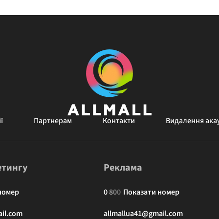
ї
Партнерам
Контакти
Видалення ака
етингу
Реклама
номер
0
8
0
0
Показати номер
il.com
allmallua41@gmail.com