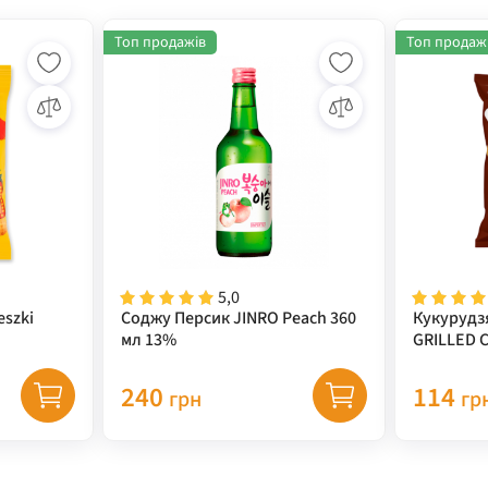
Топ продажів
Топ продаж
5,0
eszki
Соджу Персик JINRO Peach 360
Кукурудз
мл 13%
GRILLED 
(кукуруд
67 г
240
114
грн
гр