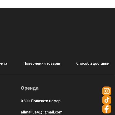
унта
Повернення товарів
Способи доставки
Оренда
0
8
0
0
Показати номер
allmallua41@gmail.com