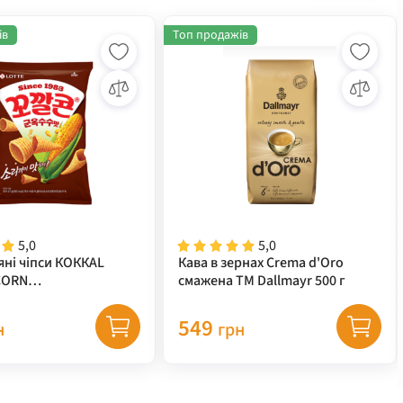
ів
Топ продажів
5,0
5,0
яні чіпси КОККАL
Кава в зернах Crema d'Oro
CORN
смажена ТМ Dallmayr 500 г
за+гриль) TM "LOTTE"
549
н
грн