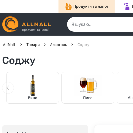
Продукти та напої
Продукти та напої
AllMall
Товари
Алкоголь
Соджу
Соджу
Вино
Пиво
Мі