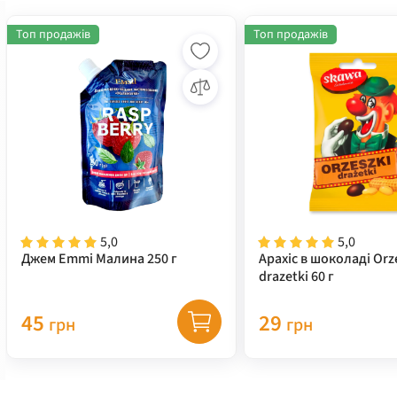
Топ продажів
Топ продажів
5,0
5,0
Джем Emmi Малина 250 г
Арахіс в шоколаді Orz
drazetki 60 г
45
29
грн
грн