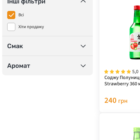
Інші фільтри
Всі
Хіти продажу
Смак
Аромат
5,0
Соджу Полуниц
Strawberry 360 
240
грн