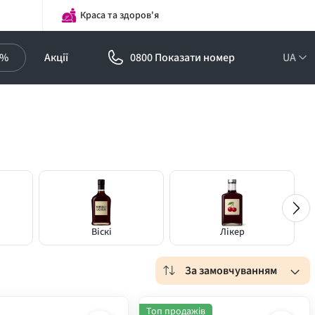
Краса та здоров'я
0%
Акції
0800 Показати номер
UA
Віскі
Лікер
За замовчуванням
Топ продажів