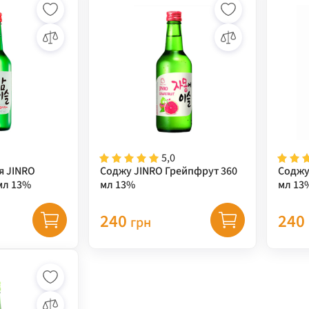
5,0
я JINRO
Соджу JINRO Грейпфрут 360
Соджу
мл 13%
мл 13%
мл 13
240
240
грн