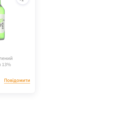
елений
л 13%
Повідомити