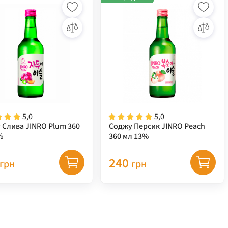
5,0
5,0
 Слива JINRO Plum 360
Соджу Персик JINRO Peach
%
360 мл 13%
240
грн
грн