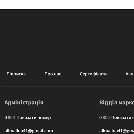
Підписка
Про нас
Сертифікати
Акці
Адміністрація
Відділ марк
0
8
0
0
Показати номер
0
8
0
0
Показати 
allmallua41@gmail.com
allmallua41@gma