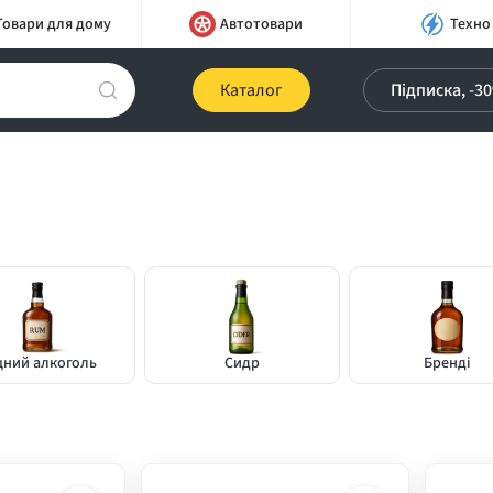
Товари для дому
Автотовари
Техно
Каталог
Підписка, -3
цний алкоголь
Сидр
Бренді