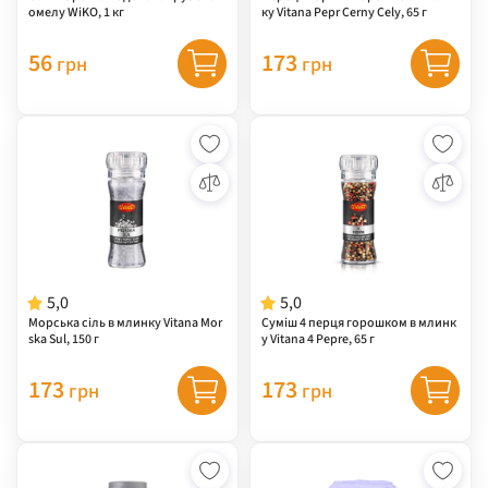
омелу WiKO, 1 кг
ку Vitana Pepr Cerny Cely, 65 г
56
173
грн
грн
5,0
5,0
Морська сіль в млинку Vitana Mor
Суміш 4 перця горошком в млинк
ska Sul, 150 г
у Vitana 4 Pepre, 65 г
173
173
грн
грн