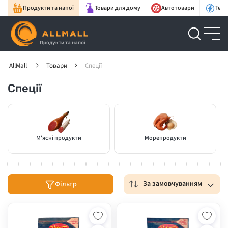
Продукти та напої
Товари для дому
Автотовари
Техн
Продукти та напої
AllMall
Товари
Спеції
Спеції
М'ясні продукти
Морепродукти
За замовчуванням
Фільтр