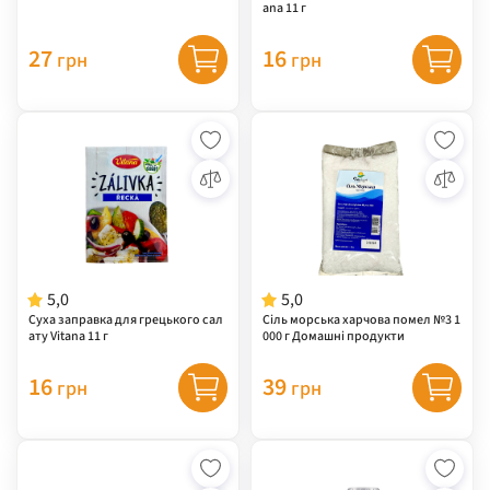
ana 11 г
27
16
грн
грн
5,0
5,0
Суха заправка для грецького сал
Сіль морська харчова помел №3 1
ату Vitana 11 г
000 г Домашні продукти
16
39
грн
грн