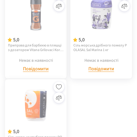
5,0
5,0
Приправа для барбекю в пляшці
Сіль морська дрібного помелу P
з дозатором Vitana Grilovaci Kore
OLASAL Sal Marina 1 кг
ni, 100 г
Немає в наявності
Немає в наявності
Повідомити
Повідомити
5,0