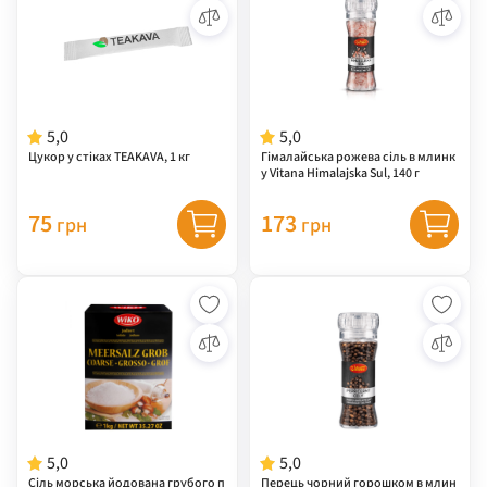
5,0
5,0
Цукор у стіках TEAKAVA, 1 кг
Гімалайська рожева сіль в млинк
у Vitana Himalajska Sul, 140 г
75
173
грн
грн
5,0
5,0
Сіль морська йодована грубого п
Перець чорний горошком в млин