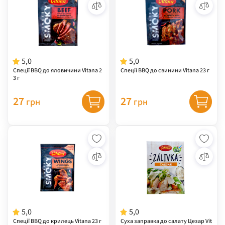
5,0
5,0
Спеції ВВQ до яловичини Vitana 2
Спеції ВВQ до свинини Vitana 23 г
3 г
27
27
грн
грн
5,0
5,0
Спеції ВВQ до крилець Vitana 23 г
Суха заправка до салату Цезар Vit