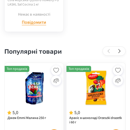
Сіль морська грубого помелу PO
LASAL Sal Cocina 1 кг
Немає в наявності
Повідомити
Популярні товари
Топ продажів
Топ продажів
5,0
5,0
Джем Emmi Малина 250 г
Арахіс в шоколаді Orzeszki drazetk
i 60 г