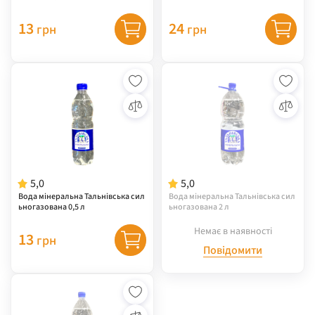
13
24
грн
грн
5,0
5,0
Вода мінеральна Тальнівська сил
Вода мінеральна Тальнівська сил
ьногазована 0,5 л
ьногазована 2 л
Немає в наявності
13
грн
Повідомити