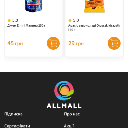
5,0
5,0
Джем Emmi Малина 250 г
Арахіс в шоколаді Orzeszki drazetk
i 60 г
45
29
грн
грн
Підписка
Про нас
Сертифікати
Акції