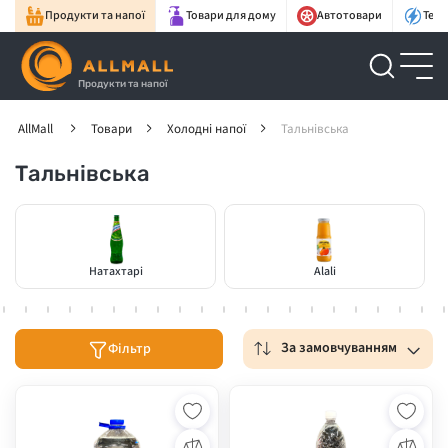
Продукти та напої
Товари для дому
Автотовари
Техн
Продукти та напої
AllMall
Товари
Холодні напої
Тальнівська
Тальнівська
Натахтарі
Alali
За замовчуванням
Фільтр