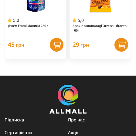
5,0
5,0
Джем Emmi Малина 250 г
Арахіс в шоколаді Orzeszki drazetk
i 60 г
45
29
грн
грн
Підписка
Про нас
Сертифікати
Акції