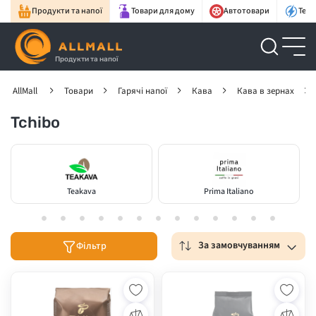
Продукти та напої
Товари для дому
Автотовари
Техн
Продукти та напої
AllMall
Товари
Гарячі напої
Кава
Кава в зернах
Tchibo
Teakava
Prima Italiano
За замовчуванням
Фільтр