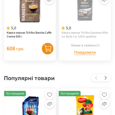
5,0
5,0
Кава в зернах Tchibo Barista Caffe
Кава в зернах Tchibo Espresso Mila
Crema 500 г
no Style 1 кг 100% арабіка
Немає в наявності
608
грн
Повідомити
Популярні товари
Топ продажів
Топ продажів