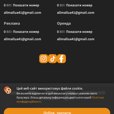
0
8
0
0
Показати номер
0
8
0
0
Показати номер
allmallua41@gmail.com
allmallua41@gmail.com
Реклама
Оренда
0
8
0
0
Показати номер
0
8
0
0
Показати номер
allmallua41@gmail.com
allmallua41@gmail.com
Цей веб-сайт використовує файли cookie.
Ви можете відключити цей механізм у налаштуваннях свого
браузера. Більш детальну інформацію дивіться в нашій
Політиці
конфіденційності
.
© 2026 ALLMALL. Всі права захищені.
Добре, закрити