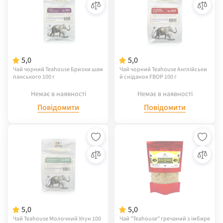
5,0
5,0
Чай чорний Teahouse Бризки шам
Чай чорний Teahouse Англійськи
панського 100 г
й сніданок FBOP 100 г
Немає в наявності
Немає в наявності
Повідомити
Повідомити
5,0
5,0
Чай Teahouse Молочний Улун 100
Чай "Teahouse" гречаний з імбире