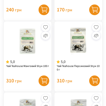
240
170
грн
грн
5,0
5,0
Чай Teahouse Манговий Улун 100 г
Чай Teahouse Персиковий Улун 10
0 г
310
310
грн
грн