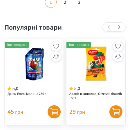
1
2
3
Популярні товари
Топ продажів
Топ продажів
5,0
5,0
Джем Emmi Малина 250 г
Арахіс в шоколаді Orzeszki drazetk
i 60 г
45
29
грн
грн