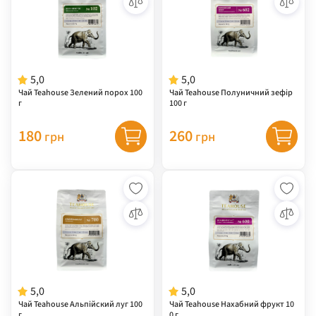
5,0
5,0
Чай Teahouse Зелений порох 100
Чай Teahouse Полуничний зефір
г
100 г
180
260
грн
грн
5,0
5,0
Чай Teahouse Альпійский луг 100
Чай Teahouse Нахабний фрукт 10
г
0 г