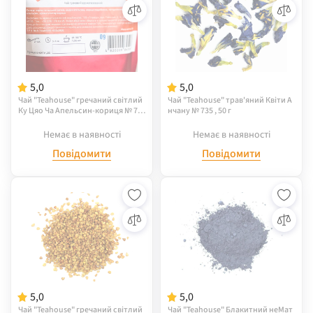
5,0
5,0
Чай "Teahouse" гречаний світлий
Чай "Teahouse" трав'яний Квіти А
Ку Цяо Ча Апельсин-кориця № 73
нчану № 735 , 50 г
9, 100 г
Немає в наявності
Немає в наявності
Повідомити
Повідомити
5,0
5,0
Чай "Teahouse" гречаний світлий
Чай "Teahouse" Блакитний неМат