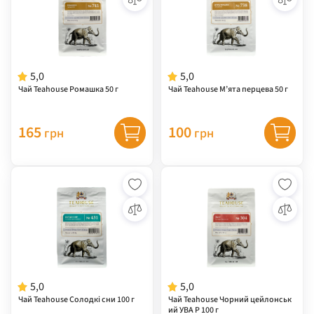
5,0
5,0
Чай Teahouse Ромашка 50 г
Чай Teahouse М’ята перцева 50 г
165
100
грн
грн
5,0
5,0
Чай Teahouse Солодкі сни 100 г
Чай Teahouse Чорний цейлонськ
ий УВА Р 100 г