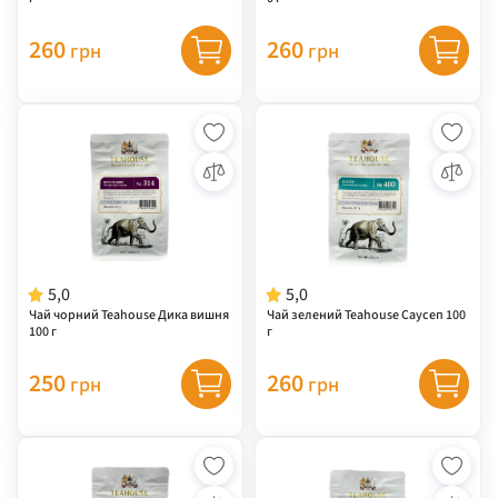
260
260
грн
грн
5,0
5,0
Чай чорний Teahouse Дика вишня
Чай зелений Teahouse Саусеп 100
100 г
г
250
260
грн
грн