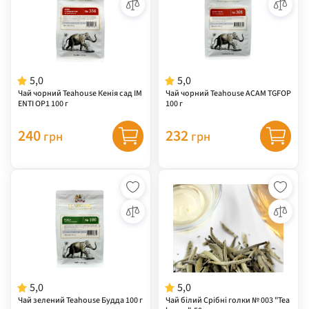
5,0
5,0
Чай чорний Teahouse Кенія сад IM
Чай чорний Teahouse ACAM TGFOP
ENTI ОР1 100 г
100 г
240
232
грн
грн
5,0
5,0
Чай зелений Teahouse Будда 100 г
Чай білий Срібні голки № 003 "Tea