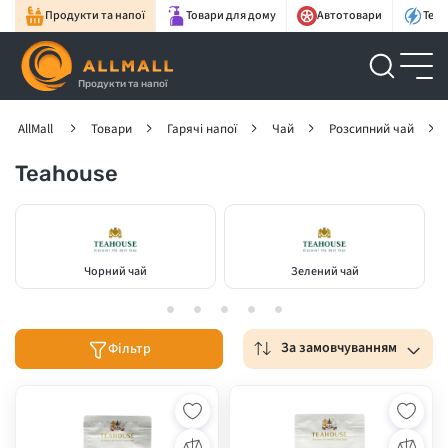
Продукти та напої
Товари для дому
Автотовари
Техн
Продукти та напої
AllMall
Товари
Гарячі напої
Чай
Розсипний чай
Teahouse
Чорний чай
Зелений чай
За замовчуванням
Фільтр