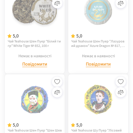
5,0
5,0
Чай Teahouse Шен Пуер “Білий ти
Чай Teahouse Шен Пуер "Лазуров
гр” White Tiger № 852, 100 г
ий дракон" Azure Dragon № 817, 10
0 г
Немає в наявності
Немає в наявності
Повідомити
Повідомити
5,0
5,0
Чай Teahouse Шен Пуер "Шен Шев
Чай Teahouse Шу Пуер "Лісовий