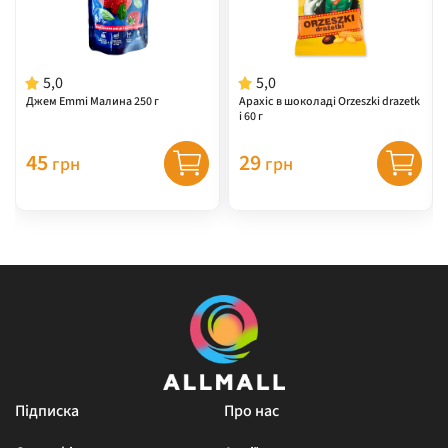
5,0
5,0
Джем Emmi Малина 250 г
Арахіс в шоколаді Orzeszki drazetk
i 60 г
45
29
грн
грн
Підписка
Про нас