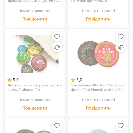
Дракона Teahouse Dragon Pears №
гр" White Tiger № 852, 8 г
822, 9 г
Немає в наявності
Немає в наявності
Повідомити
Повідомити
5,0
5,0
Дегустаційний набір чаю пуер в м
Чай Teahouse Шу Пуер “Червоний
ішечку Teahouse, 70 г
фенікс” Red Phoenix № 854, 100 г
Немає в наявності
Немає в наявності
Повідомити
Повідомити