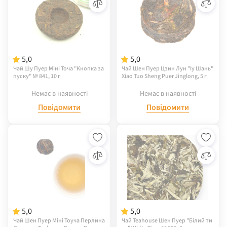
5,0
5,0
Чай Шу Пуер Міні Точа "Кнопка за
Чай Шен Пуер Цзин Лун "Іу Шань"
пуску" № 841, 10 г
Xiao Tuo Sheng Puer Jinglong, 5 г
Немає в наявності
Немає в наявності
Повідомити
Повідомити
5,0
5,0
Чай Шен Пуер Міні Тоyча Перлина
Чай Teahouse Шен Пуер "Білий ти