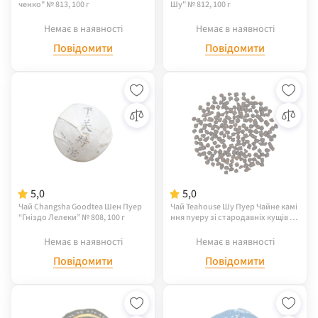
ченко" № 813, 100 г
Шу" № 812, 100 г
Немає в наявності
Немає в наявності
Повідомити
Повідомити
5,0
5,0
Чай Changsha Goodtea Шен Пуер
Чай Teahouse Шу Пуер Чайне камі
“Гніздо Лелеки” № 808, 100 г
ння пуеру зі стародавніх кущів №
092, 50 г
Немає в наявності
Немає в наявності
Повідомити
Повідомити