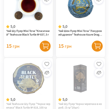
5,0
5,0
Чай Шу Пуер Міні Точа "Класични
Чай Шен Пуер Міні Точа "Лазуров
й" Teahouse Black Turtle № 837, 5 г
ий дракон" Teahouse Azure Dragon
№ 839, 5 г
15
15
грн
грн
5,0
5,0
Чай Teahouse Шу Пуер "Чорна чер
Чай Шу Пуер Чорна черепаха в ко
епаха" Black Turtle № 818, 100 гр
роб. (5 гр*20шт)