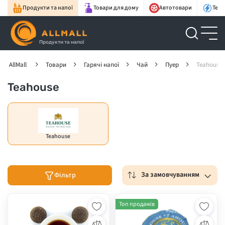
Продукти та напої
Товари для дому
Автотовари
Техн
Продукти та напої
AllMall
Товари
Гарячі напої
Чай
Пуер
Teahouse
Teahouse
Teahouse
За замовчуванням
Фільтр
Топ продажів