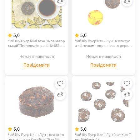
5,0
5,0
Чай Шу Пуер Міні Точа "Імператор
Чай Шу Пуер Цзин Лун Османтус
ський" Teahouse Imperial № 853, 8
з квіточками коричневого дерева
г
Osmantus Puer Xiao Tuo Jinglong, 9
г
Немає в наявності
Немає в наявності
Повідомити
Повідомити
5,0
5,0
Чай Шу Пуер Цзин Лун з пелюстк
Чай Шу Пуер Цзин Лун Puer Xiao T
ами троянди Rose Puer Xiao Tuo Ji
uo Jinglong, 5 г