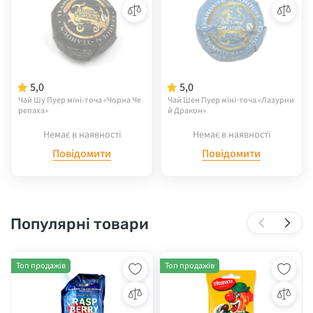
5,0
5,0
Чай Шу Пуер міні-точа «Чорна Че
Чай Шен Пуер міні-точа «Лазурни
репаха»
й Дракон»
Немає в наявності
Немає в наявності
Повідомити
Повідомити
Популярні товари
Топ продажів
Топ продажів