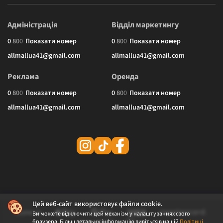
Адміністрація
Відділ маркетингу
0
8
0
0
Показати номер
0
8
0
0
Показати номер
allmallua41@gmail.com
allmallua41@gmail.com
Реклама
Оренда
0
8
0
0
Показати номер
0
8
0
0
Показати номер
allmallua41@gmail.com
allmallua41@gmail.com
Цей веб-сайт використовує файли cookie.
Ви можете відключити цей механізм у налаштуваннях свого
браузера. Більш детальну інформацію дивіться в нашій
Політиці