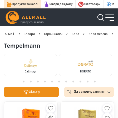
Продукти та напої
Товари для дому
Автотовари
Техн
Продукти та напої
AllMall
Товари
Гарячі напої
Кава
Кава мелена
Tempelmann
Dallmayr
DORATO
За замовчуванням
Фільтр