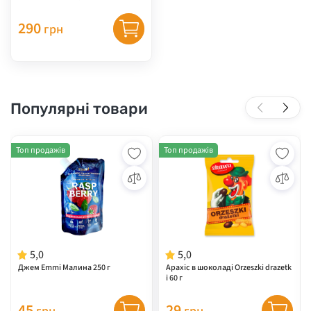
290
грн
Популярні товари
Топ продажів
Топ продажів
5,0
5,0
Джем Emmi Малина 250 г
Арахіс в шоколаді Orzeszki drazetk
i 60 г
45
29