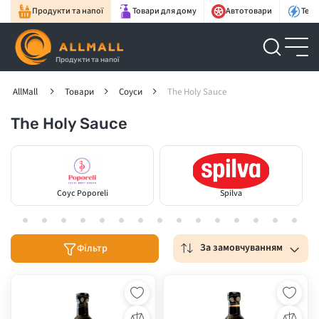
Продукти та напої
Товари для дому
Автотовари
Техн
Продукти та напої
AllMall
Товари
Соуси
The Holy Sauce
The Holy Sauce
Соус Poporeli
Spilva
За замовчуванням
Фільтр