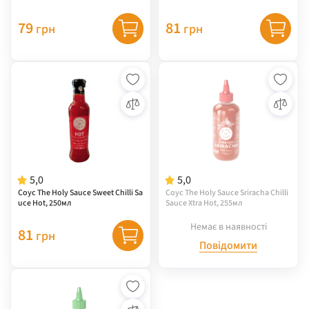
79
81
грн
грн
5,0
5,0
Соус The Holy Sauce Sweet Chilli Sa
Соус The Holy Sauce Sriracha Chilli
uce Hot, 250мл
Sauce Xtra Hot, 255мл
Немає в наявності
81
грн
Повідомити