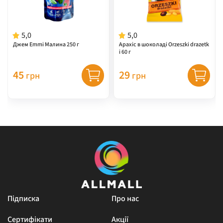
5,0
5,0
Джем Emmi Малина 250 г
Арахіс в шоколаді Orzeszki drazetk
i 60 г
45
29
грн
грн
Підписка
Про нас
Сертифікати
Акції