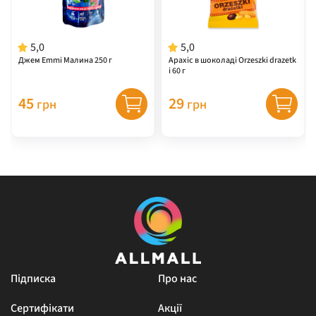
5,0
5,0
Джем Emmi Малина 250 г
Арахіс в шоколаді Orzeszki drazetk
i 60 г
45
29
грн
грн
Підписка
Про нас
Сертифікати
Акції