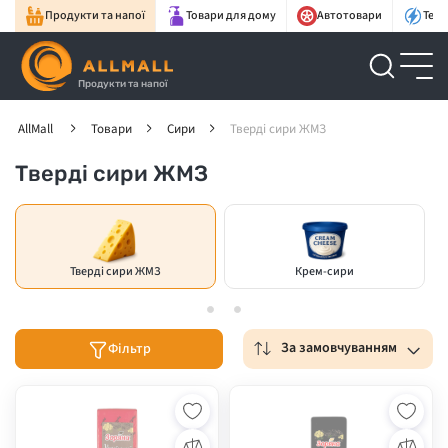
Продукти та напої
Товари для дому
Автотовари
Техн
Продукти та напої
AllMall
Товари
Сири
Тверді сири ЖМЗ
Тверді сири ЖМЗ
Тверді сири ЖМЗ
Крем-сири
За замовчуванням
Фільтр