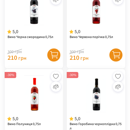
5,0
5,0
Вино Чорна смородина 0,75л
Вино Червона порічка 0,75л
грн
грн
300
300
210
210
грн
грн
-30%
-30%
5,0
5,0
Вино Полуниця 0,75л
Вино Горобина чорноплідна 0,75
л