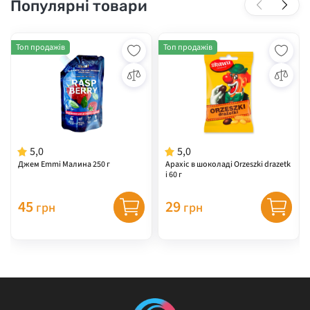
Популярні товари
Топ продажів
Топ продажів
5,0
5,0
Джем Emmi Малина 250 г
Арахіс в шоколаді Orzeszki drazetk
i 60 г
45
29
грн
грн