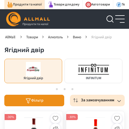
Продукти та напої
Товари для дому
Автотовари
Техн
Продукти та напої
AllMall
Товари
Алкоголь
Вино
Ягідний двір
Ягідний двір
Ягідний двір
INFINITUM
За замовчуванням
Фільтр
-30%
-30%