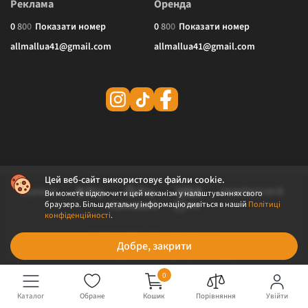
Реклама
Оренда
0
8
0
0
Показати номер
0
8
0
0
Показати номер
allmallua41@gmail.com
allmallua41@gmail.com
Цей веб-сайт використовує файли cookie.
Ви можете відключити цей механізм у налаштуваннях свого
браузера. Більш детальну інформацію дивіться в нашій
Політиці
конфіденційності
.
© 2026 ALLMALL. Всі права захищені.
Добре, закрити
Політика конфіденційності
Публічна оферта
0
Каталог
Обране
Кошик
Порівняння
Увійти