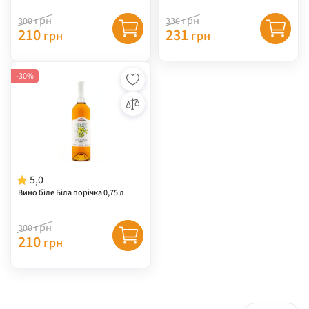
грн
грн
300
330
210
231
грн
грн
-30%
5,0
Вино біле Біла порічка 0,75 л
грн
300
210
грн