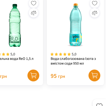
5,0
5,0
льна вода ReO 1,5 л
Вода слабогазована Ізота з
вмістом соди 950 мл
95
грн
грн