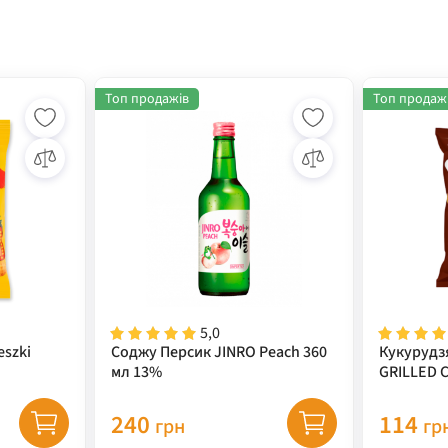
Топ продажів
Топ продаж
5,0
eszki
Соджу Персик JINRO Peach 360
Кукурудз
мл 13%
GRILLED 
(кукуруд
67 г
240
114
грн
гр