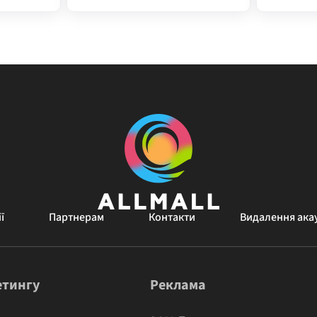
ї
Партнерам
Контакти
Видалення ака
етингу
Реклама