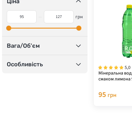
Ціна
—
грн
Вага/Об'єм
Особливість
5,0
Мінеральна вода
смаком лимона 
95
грн