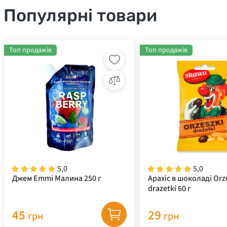
Популярні товари
Топ продажів
Топ продажів
5,0
5,0
Джем Emmi Малина 250 г
Арахіс в шоколаді Orz
drazetki 60 г
45
29
грн
грн