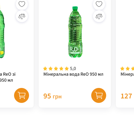
5,0
 ReO зі
Мінеральна вода ReO 950 мл
Мінера
950 мл
95
127
грн