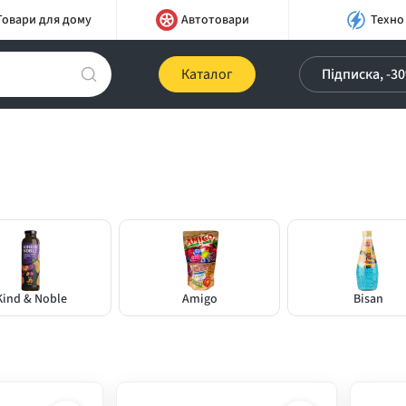
Товари для дому
Автотовари
Техно
Каталог
Підписка, -3
Kind & Noble
Amigo
Bisan