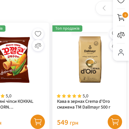
0
ів
Топ продажів
5,0
5,0
яні чіпси КОККАL
Кава в зернах Crema d'Oro
CORN
смажена ТМ Dallmayr 500 г
за+гриль) TM "LOTTE"
549
н
грн