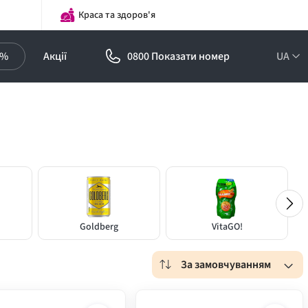
Краса та здоров'я
0%
Акції
0800 Показати номер
UA
Goldberg
VitaGO!
За замовчуванням