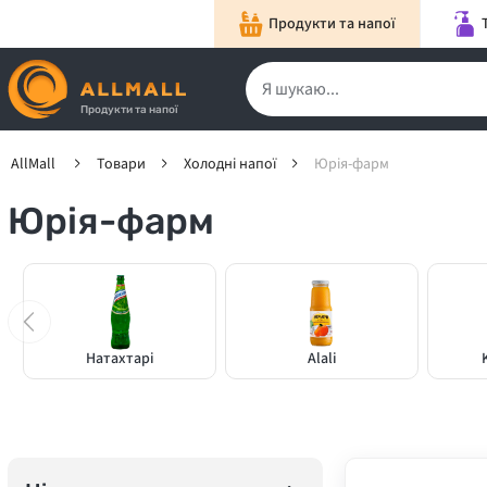
Продукти та напої
Продукти та напої
AllMall
Товари
Холодні напої
Юрія-фарм
Юрія-фарм
Натахтарі
Alali